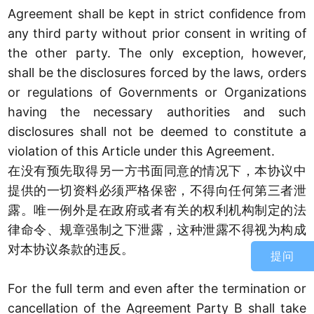
Agreement shall be kept in strict confidence from
any third party without prior consent in writing of
the other party. The only exception, however,
shall be the disclosures forced by the laws, orders
or regulations of Governments or Organizations
having the necessary authorities and such
disclosures shall not be deemed to constitute a
violation of this Article under this Agreement.
在没有预先取得另一方书面同意的情况下，本协议中
提供的一切资料必须严格保密，不得向任何第三者泄
露。唯一例外是在政府或者有关的权利机构制定的法
律命令、规章强制之下泄露，这种泄露不得视为构成
对本协议条款的违反。
提问
For the full term and even after the termination or
cancellation of the Agreement Party B shall take