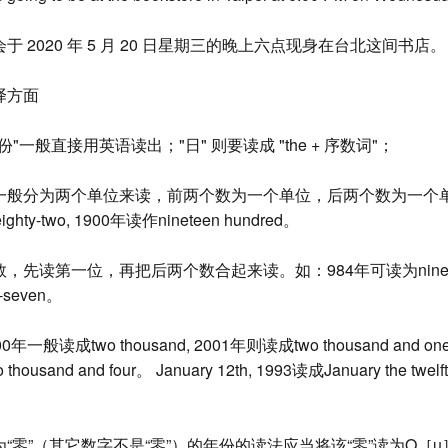
于 2020 年 5 月 20 日星期三的晚上六点现身在台北这间书店。
译方面
"一般直接用英语读出；"日" 则要读成 "the + 序数词"；
一般分为两个单位来读，前两个数为一个单位，后两个数为一个单位
ighty-two, 1900年读作nineteen hundred。
先读第一位，再把后两个数合起来读。如：984年可读为nine eight
y-seven。
年一般读成two thousand, 2001年则读成two thousand and 
ousand and four。 January 12th, 1993读成January the twelfth
“零”（其它数字不是“零”）的年份的读法应当将该“零”读为O［