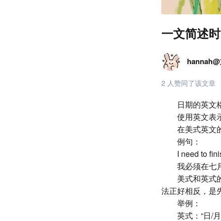
一文简述时
hannah
2 人赞同了该文章
日期的英文
使用英文表示日
在美式英文的
例句：
I need to fin
我必须在七
美式和英式
法正好相反，是
举例：
英式：“日/月