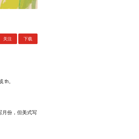
关注
下载
 th。
写月份，但美式写