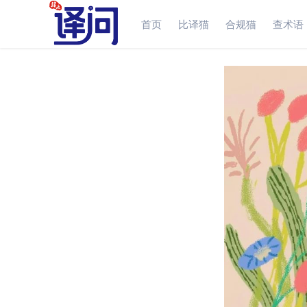
首页
比译猫
合规猫
查术语