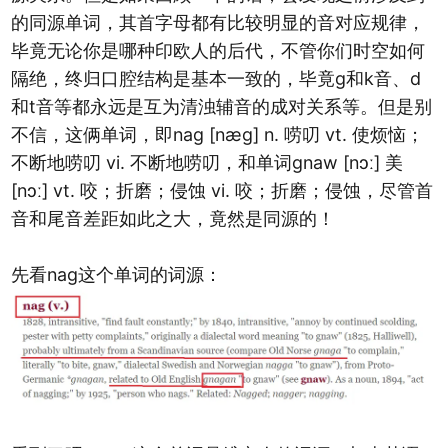
的同源单词，其首字母都有比较明显的音对应规律，
毕竟无论你是哪种印欧人的后代，不管你们时空如何
隔绝，终归口腔结构是基本一致的，毕竟g和k音、d
和t音等都永远是互为清浊辅音的成对关系等。但是别
不信，这俩单词，即nag [næɡ] n. 唠叨 vt. 使烦恼；
不断地唠叨 vi. 不断地唠叨，和单词gnaw [nɔː] 美
[nɔː] vt. 咬；折磨；侵蚀 vi. 咬；折磨；侵蚀，尽管首
音和尾音差距如此之大，竟然是同源的！
先看nag这个单词的词源：