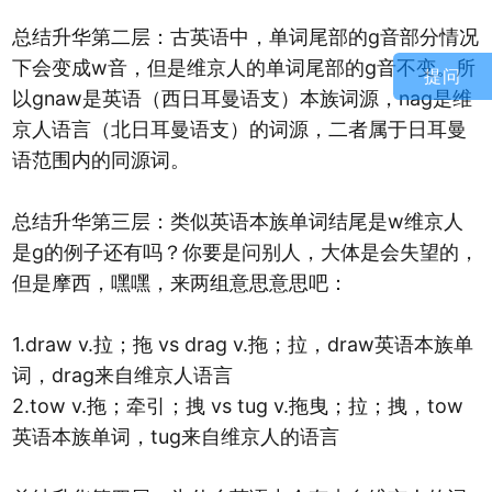
总结升华第二层：古英语中，单词尾部的g音部分情况
下会变成w音，但是维京人的单词尾部的g音不变。所
提问
以gnaw是英语（西日耳曼语支）本族词源，nag是维
京人语言（北日耳曼语支）的词源，二者属于日耳曼
语范围内的同源词。
总结升华第三层：类似英语本族单词结尾是w维京人
是g的例子还有吗？你要是问别人，大体是会失望的，
但是摩西，嘿嘿，来两组意思意思吧：
1.draw v.拉；拖 vs drag v.拖；拉，draw英语本族单
词，drag来自维京人语言
2.tow v.拖；牵引；拽 vs tug v.拖曳；拉；拽，tow
英语本族单词，tug来自维京人的语言