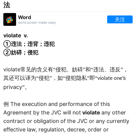
法
Word
关注
word power made easy
violate v.
①违法；违背；违犯
②妨碍；侵犯
violate
常见的含义有“侵犯、妨碍”和“违法、违反”，
’s
其还可以译为“侵犯”，如“侵犯隐私”即“
violate one
privacy
”。
The execution and performance of this
例
Agreement by the JVC will not
violate
any other
contract or obligation of the JVC or any currently
effective law, regulation, decree, order or