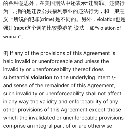
的各种意思外，在美国刑法中还表示“违警罪、违警行
为”，指的是违反公共福利事业的违法行为，和一般意
义上所说的犯罪
是不同的。另外，
也是
(crime)
violation
强奸
这个词的比较委婉的 说法，如“
(rape)
violation of
”。
woman
If any of the provisions of this Agreement is
例
held invalid or unenforceable and unless the
invalidity or unenforceability thereof does
substantial
violation
to the underlying intent \-
and sense of the remainder of this Agreement,
such invalidity or unenforceability shall not affect
in any way the validity and enforceability of any
other provisions of this Agreement except those
which the invalidated or unenforceable provisions
comprise an integral part of or are otherwise