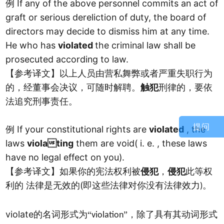
If any of the above personnel commits an act of
例
graft or serious dereliction of duty, the board of
directors may decide to dismiss him at any time.
He who has
violated
the criminal law shall be
prosecuted according to law.
【参考译文】以上人员由营私舞弊或者严重失职行为
的，经董事会决议，可随时解聘。
触犯
刑律的，要依
法追究刑事责任
。
提问
If your constitutional rights are
violated
, the
例
laws
violating
them are void( i. e. , these laws
have no legal effect on you).
【参考译文】如果你的宪法权利被
侵犯
，
侵犯
此等权
(
利的
法律是无效的
即这些法律对你没有法律效力
。
)
violate
的名词形式为“
”，除了具有其动词形式
violation