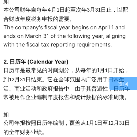
如
4
本公司财年自每年
月
日起至次年
月
日止，以配
1
3
31
合财政年度税务申报的需要。
The company's fiscal year begins on April 1 and
ends on March 31 of the following year, aligning
with the fiscal tax reporting requirements.
2.
(Calendar Year)
日历年
1
日历年是最常见的时间划分，从每年的
月
日开始，
1
到
月
日结束。它在全球范围内广泛用于日常生
12
31
提问
活、商业活动和政府报告中。由于其普遍性，日历年
常被用作企业编制年度报告和统计数据的标准周期。
如
公司年报按照日历年编制，覆盖从
月
日至
月
日
1
1
12
31
的全年财务业绩。