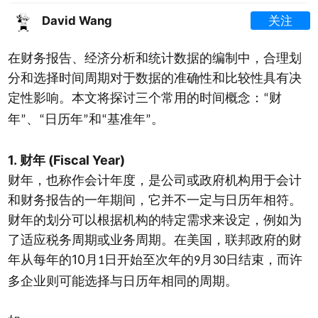
David Wang
关注
在财务报告、经济分析和统计数据的编制中，合理划
分和选择时间周期对于数据的准确性和比较性具有决
定性影响。本文将探讨三个常用的时间概念：
财
“
年
、
日历年
和
基准年
。
”
“
”
“
”
1.
(Fiscal Year)
财年
财年，也称作会计年度，是公司或政府机构用于会计
和财务报告的一年期间，它并不一定与日历年相符。
财年的划分可以根据机构的特定需求来设定，例如为
了适应税务周期或业务周期。在美国，联邦政府的财
10
年从每年的
月
日开始至次年的
月
日结束，而许
1
9
30
多企业则可能选择与日历年相同的周期。