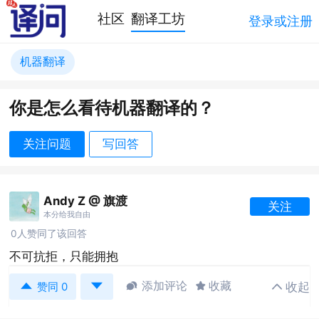
社区
翻译工坊
登录或注册
机器翻译
你是怎么看待机器翻译的？
关注问题
写回答
Andy Z @ 旗渡
关注
本分给我自由
0人赞同了该回答
不可抗拒，只能拥抱


添加评论
收藏
收起



赞同 0