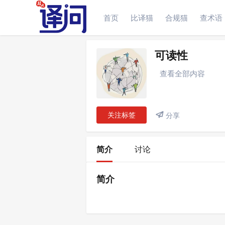
首页
比译猫
合规猫
查术语
简介
讨论
可读性
查看全部内容
关注标签

分享
简介
讨论
简介