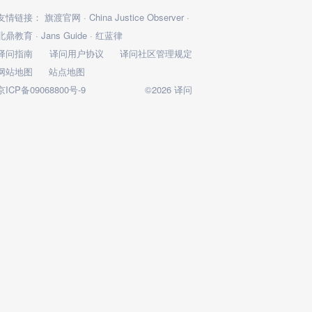
友情链接：
旗渡官网
·
China Justice Observer
·
北鼎教育
·
Jans Guide
·
红蓝律
译问指南
译问用户协议
译问社区管理规定
网站地图
站点地图
京ICP备09068800号-9
©2026 译问