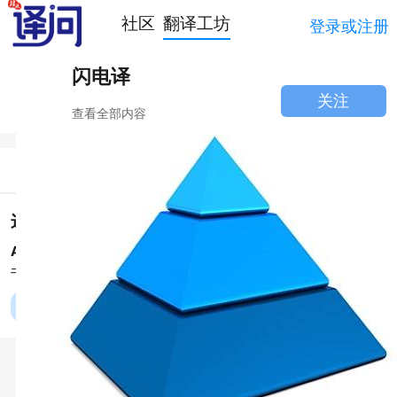
社区
翻译工坊
登录或注册
闪电译
关注
查看全部内容
简介
讨论
这里的service of process 应该翻译为什么呢？
Andy Z @ 旗渡:
没有语境，不过法律文书中一般都是指“文
书送达程序”
阅读全文





赞同
0
评论 0
收藏