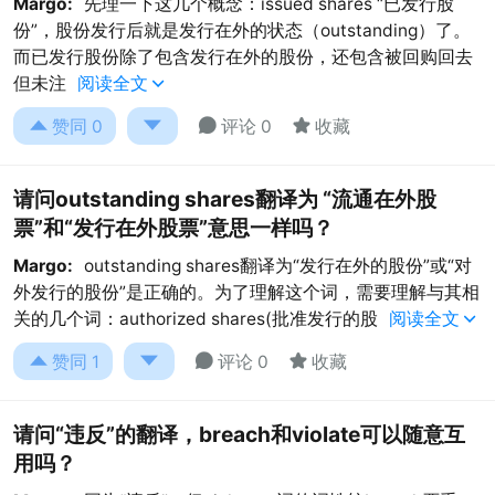
Margo:
先理一下这几个概念：issued shares “已发行股
份”，股份发行后就是发行在外的状态（outstanding）了。
而已发行股份除了包含发行在外的股份，还包含被回购回去
但未注
阅读全文





赞同
0
评论 0
收藏
请问outstanding shares翻译为 “流通在外股
票”和“发行在外股票”意思一样吗？
Margo:
outstanding shares翻译为“发行在外的股份”或“对
外发行的股份”是正确的。为了理解这个词，需要理解与其相
关的几个词：authorized shares(批准发行的股
阅读全文





赞同
1
评论 0
收藏
请问“违反”的翻译，breach和violate可以随意互
用吗？