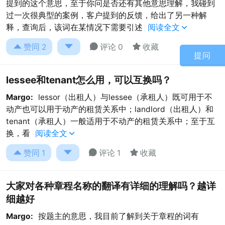
提到的这个意思，至于你问是否还有其他意思理解，我碰到
过一次很典型的案例，客户提到的反馈，给出了另一种解
释，查询后，该词在某情况下需要引述
阅读全文





赞同
2
评论 0
收藏
提问
lessee和tenant怎么用，可以互换吗？
Margo:
lessor（出租人）与lessee（承租人）既可用于不
动产也可以用于动产的租赁关系中；landlord（出租人）和
tenant（承租人）一般适用于不动产的租赁关系中；至于互
换，看
阅读全文





赞同
1
评论 1
收藏
大家对各种章程名称的翻译有详细的理解吗？越详
细越好
Margo:
按题主的意思，我目前了解到关于章程的词有