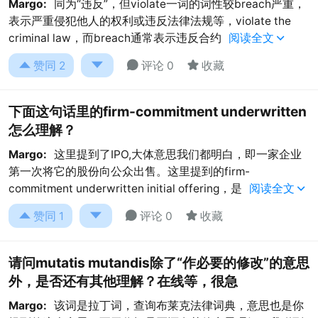
Margo:
同为“违反”，但violate一词的词性较breach严重，
表示严重侵犯他人的权利或违反法律法规等，violate the
criminal law，而breach通常表示违反合约
阅读全文





赞同
2
评论 0
收藏
下面这句话里的firm-commitment underwritten
怎么理解？
Margo:
这里提到了IPO,大体意思我们都明白，即一家企业
第一次将它的股份向公众出售。这里提到的firm-
commitment underwritten initial offering，是
阅读全文





赞同
1
评论 0
收藏
请问mutatis mutandis除了“作必要的修改”的意思
外，是否还有其他理解？在线等，很急
Margo:
该词是拉丁词，查询布莱克法律词典，意思也是你