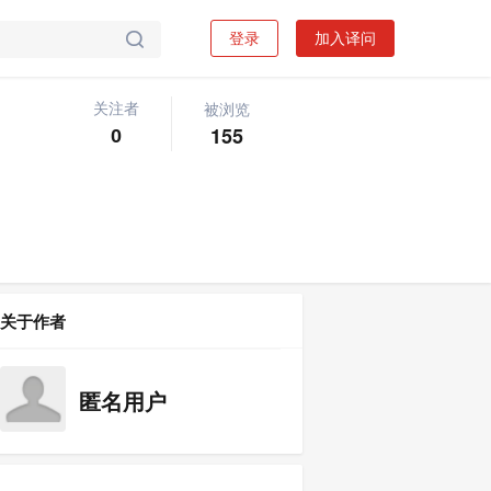
登录
加入译问

被浏览
关注者
关注问题
写回答

155
0
关于作者
匿名用户