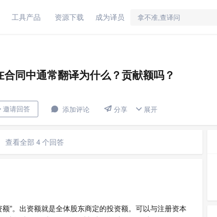
工具产品
资源下载
成为译员
在合同中通常翻译为什么？贡献额吗？
bution在合同中通常翻译为什么？贡献额吗？


邀请回答

添加评论
展开

分享
查看全部 4 个回答
同中通常指“出资额”。出资额就是全体股东商定的投资额。可以与注册资本