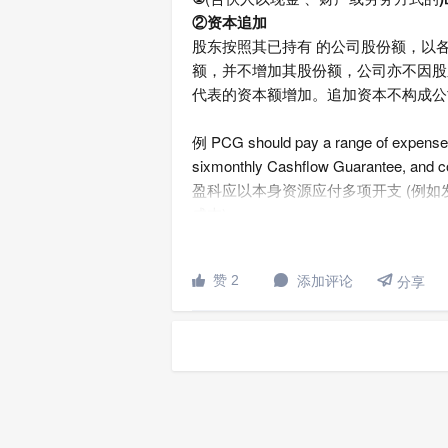
②资本追加
股东按照其已持有 的公司股份额，以
额，并不增加其股份额，公司亦不因股
代表的资本额增加。追加资本不构成公
例 PCG should pay a range of expenses (
sixmonthly Cashflow Guarantee, and cos
盈科应以本身资源应付多项开支 (例
成本)。
例 Additional capital contribution by t

赞 2
添加评论


分享
amounted to approximately US$394,000,
于二零一零年三月三十一日，江门市新会
元，全数由本集团出资，本集团于截至一
元，惟于二零一零年三月三十一日尚未