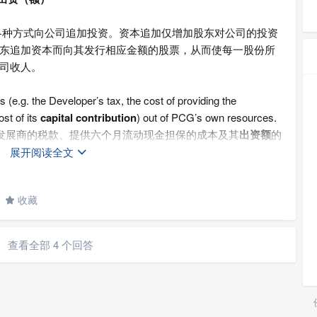
各种方式向公司追加投资。资本追加仅增加股东对公司的投资
东追加资本而向其发行相应金额的股票，从而使每一股份所
司收人。
e.g. the Developer’s tax, the cost of providing the
t of its
capital contribution
) out of PCG’s own resources.
如发展商的税款、提供六个月流动现金担保的成本及其
出资额
的
展开阅读全文

he Group during the year ended 31 March 1999, which
收藏
 has not yet been verified as at 31 March 2010.

区扬名针织厂有限公司之经核实缴足资本约1,709,000美
九九九年三月三十一日止年度内另再出资约39 4,000美
查看全部 4 个回答
核实。