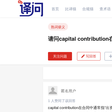
首页
比译猫
合规猫
查术语
请问capital contribution
熟词僻义
请问capital contri
关注问题
写回答

匿名用户
1 人赞同了该回答
capital contribution在合