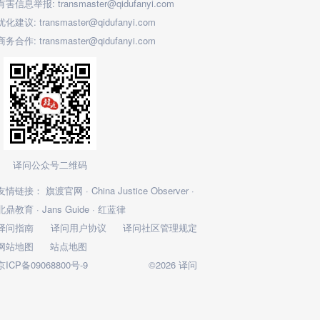
有害信息举报: transmaster@qidufanyi.com
优化建议: transmaster@qidufanyi.com
商务合作: transmaster@qidufanyi.com
译问公众号二维码
友情链接：
旗渡官网
·
China Justice Observer
·
北鼎教育
·
Jans Guide
·
红蓝律
译问指南
译问用户协议
译问社区管理规定
网站地图
站点地图
京ICP备09068800号-9
©2026 译问