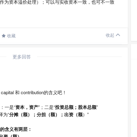
作为资本溢价处理）；可以与实收资本一致，也可不一致

收起
收藏

更多回答
l 和 contribution的含义吧！
：一是“
资本，资产
”；二是“
投资总额；股本总额
”
译为“
分摊（额）；分担（额）；出资（额
）”
语中常见的含义有两层：
)出资（额）