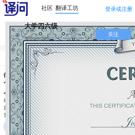
社区
翻译工坊
登录或注册
大学四六级
关注
查看全部内容
简介
讨论
做英文简历想在里边写我的学校是985和211，哪
个小伙伴知道985/211怎么翻译？
今天你开心了吗:
正所谓知其然知其所以然，要想翻译对
985和211，就要先清楚985和211的来历。首先，211工程，
是1995年国家教育部关于国家重点高校的建设工程，旨在提
升高等院校的科研水平，为
阅读全文





赞同
1
评论 0
收藏