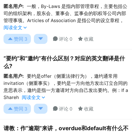
匿名用户:
一般，By-Laws 是指内部管理章程，主要包括公
司的组织架构，股东会、董事会、监事会的职权等公司内部
管理事项。Articles of Association 是指公司的设立章程，
阅读全文





赞同
3
评论 0
收藏
“要约”和“邀约”有什么区别？对应的英文翻译是什
么?
匿名用户:
要约是offer（侧重法律行为），邀约通常用
invitation（侧重事实），要约是一方向他方发出订立合同的
意思表示，邀约是指一方邀请对方向自己发出要约。例：If a
Shareh
阅读全文





赞同
3
评论 0
收藏
请教：作“逾期”来讲，overdue和default有什么不