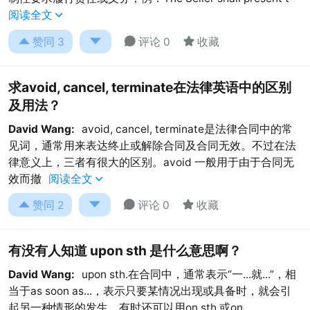
阅读全文





赞同
3
评论 0
收藏
求avoid, cancel, terminate在法律英语中的区别
及用法？
David Wang:
avoid, cancel, terminate是法律合同中的常
见词，通常用来表达终止或解除合同及合同无效。不过在法
律意义上，三者有很大的区别。avoid 一般用于由于合同无
效而撤
阅读全文





赞同
2
评论 0
收藏
有没有人知道 upon sth 是什么意思啊？
David Wang:
upon sth.在合同中，通常表示“一...就...”，相
当于as soon as...，表示只要某情况出现或具备时，就会引
起另一种情形的发生。有时还可以用on sth.或on