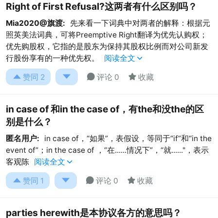
Right of First Refusal?这两者有什么区别吗？
Mia2020@旗渡:
先来看一下词典中对两者的解释：根据元
照英美法词典，可将Preemptive Right翻译为优先认购权；
优先购股权，它指的是股东为保持其股权比例而对公司新发
行股份享有的一种优先权。
阅读全文





赞同
2
评论 0
收藏
in case of 和in the case of，有the和没the的区
别是什么？
匿名用户:
in case of，“如果”，表假设，等同于“if”和“in the
event of”；in the case of ，“在......情况下”，“就......"，表示
客观陈
阅读全文





赞同
1
评论 0
收藏
parties herewith是本协议各方的意思吗？