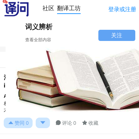
社区
翻译工坊
登录或注册
词义辨析
关注
查看全部内容
简介
讨论
法律翻译中的“立即”用forthwith还是
immediately？
Andy2021:
forthwith在法律英语中的含义是立即，马上，
相当于immediately，但由于法律英语文体的庄重性，一般
不用immediately替换。例句：The outsta
阅读全文





赞同
0
评论 0
收藏