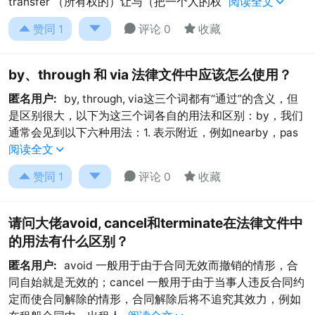
transfer （所有权的）让与（把一个人的权
阅读全文





赞同
1
评论 0
收藏
by、through 和 via 法律文件中应该怎么使用？
匿名用户:
by, through, via这三个词都有“通过”的含义，但
是区别很大，以下为这三个词各自的用法和区别：by，我们
通常会见到以下六种用法：1. 表示附近，例如nearby，pas
阅读全文





赞同
1
评论 0
收藏
请问大佬avoid, cancel和terminate在法律文件中
的用法有什么区别？
匿名用户:
avoid 一般用于由于合同无效而撤销的情形，合
同自始就是无效的；cancel 一般用于由于当事人违反合同约
定而使合同解除的情形，合同解除后将不追究其效力，例如