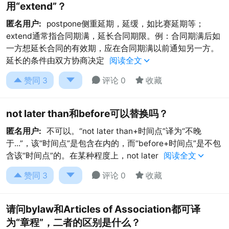
用“extend”？
匿名用户:
postpone侧重延期，延缓，如比赛延期等；
extend通常指合同期满，延长合同期限。例：合同期满后如
一方想延长合同的有效期，应在合同期满以前通知另一方。
延长的条件由双方协商决定
阅读全文





赞同
3
评论 0
收藏
not later than和before可以替换吗？
匿名用户:
不可以。“not later than+时间点”译为“不晚
于...”，该“时间点”是包含在内的，而“before+时间点”是不包
含该“时间点”的。在某种程度上，not later
阅读全文





赞同
3
评论 0
收藏
请问bylaw和Articles of Association都可译
为“章程”，二者的区别是什么？