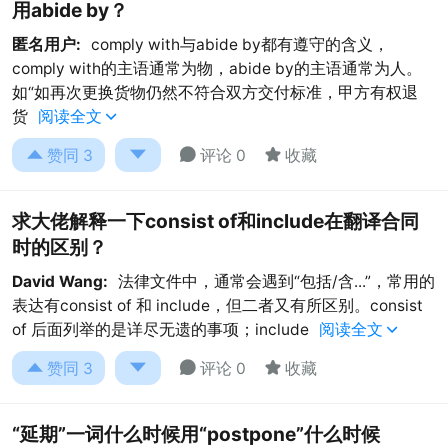
用abide by？
匿名用户:
comply with与abide by都有遵守的含义，
comply with的主语通常为物，abide by的主语通常为人。
如“如再次更换货物仍然不符合双方交付标准，甲方有权退
货
阅读全文





赞同
3
评论 0
收藏
求大佬解释一下consist of和include在翻译合同
时的区别？
David Wang:
法律文件中，通常会遇到“包括/含...”，常用的
表达有consist of 和 include，但二者又有所区别。consist
of 后面列举的是详尽无遗的事项；include
阅读全文





赞同
3
评论 0
收藏
“延期”一词什么时候用“postpone”什么时候