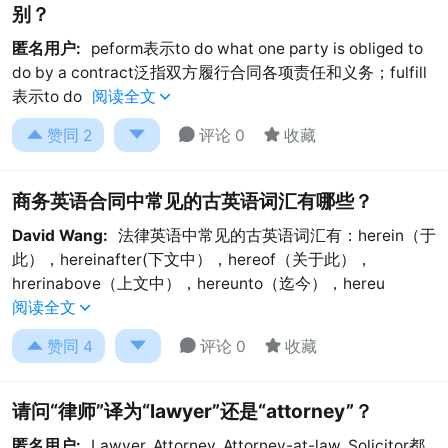
别？
匿名用户:
peform表示to do what one party is obliged to
do by a contract泛指双方履行合同各项责任和义务；fulfill
表示to do
阅读全文





赞同
2
评论 0
收藏
商务英语合同中常见的古英语词汇有哪些？
David Wang:
法律英语中常见的古英语词汇有：herein（于
此），hereinafter(下文中），hereof（关于此），
hrerinabove（上文中），hereunto（迄今），hereu
阅读全文





赞同
4
评论 0
收藏
请问“律师”译为“lawyer”还是“attorney”？
匿名用户:
Lawyer, Attorney, Attorney-at-law, Solicitor都