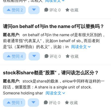
在租船合同中，出租人
阅读全文





赞同
2
评论 0
收藏
请问on behalf of与in the name of可以替换吗？
匿名用户:
on behalf of与in the name of是有很大区别的，
前者通常指“代表某人”，比如on behalf of sb., 而后者则
是“以（某种理由）的名义”，比如：in
阅读全文





赞同
4
评论 0
收藏
stock和share都是“股票”，请问该怎么区分？
匿名用户:
stock是share的载体，eHow中同样有这样的一
段话，侧重股票：A share is a single unit of stock.
Someone holding shar
阅读全文





赞同
1
评论 0
收藏