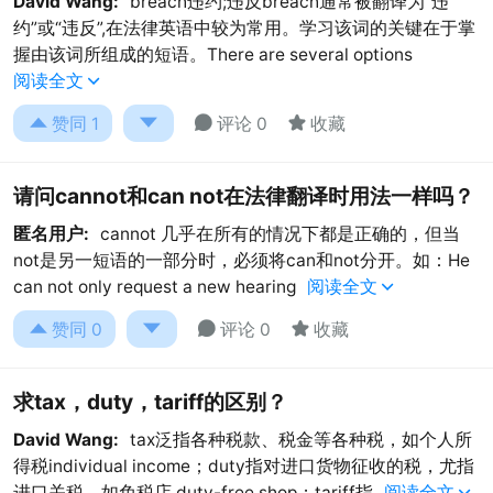
David Wang:
breach违约;违反breach通常被翻译为“违
约”或“违反”,在法律英语中较为常用。学习该词的关键在于掌
握由该词所组成的短语。There are several options
阅读全文





赞同
1
评论 0
收藏
请问cannot和can not在法律翻译时用法一样吗？
匿名用户:
cannot 几乎在所有的情况下都是正确的，但当
not是另一短语的一部分时，必须将can和not分开。如：He
can not only request a new hearing
阅读全文





赞同
0
评论 0
收藏
求tax，duty，tariff的区别？
David Wang:
tax泛指各种税款、税金等各种税，如个人所
得税individual income；duty指对进口货物征收的税，尤指
进口关税，如免税店 duty-free shop；tariff指
阅读全文
