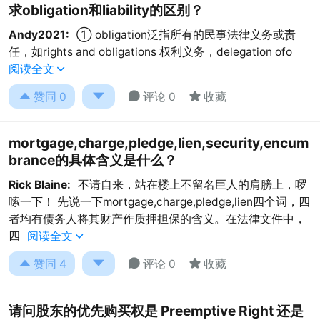
求obligation和liability的区别？
Andy2021:
① obligation泛指所有的民事法律义务或责
任，如rights and obligations 权利义务，delegation ofo
阅读全文





赞同
0
评论 0
收藏
mortgage,charge,pledge,lien,security,encum
brance的具体含义是什么？
Rick Blaine:
不请自来，站在楼上不留名巨人的肩膀上，啰
嗦一下！ 先说一下mortgage,charge,pledge,lien四个词，四
者均有债务人将其财产作质押担保的含义。在法律文件中，
四
阅读全文





赞同
4
评论 0
收藏
请问股东的优先购买权是 Preemptive Right 还是