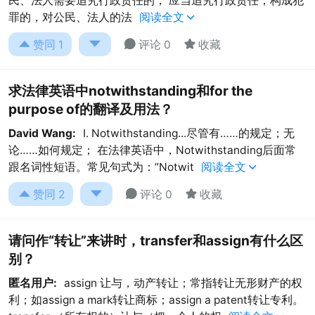
民、法人需要追究行政责任的， 应当追究行政责任；构成犯
罪的，对公民、法人的法
阅读全文





赞同
1
评论 0
收藏
求法律英语中notwithstanding和for the
purpose of的翻译及用法？
David Wang:
I. Notwithstanding...尽管有……的规定；无
论……如何规定； 在法律英语中，Notwithstanding后面常
跟名词性短语。常见句式为：”Notwit
阅读全文





赞同
2
评论 0
收藏
请问作“转让”来讲时，transfer和assign有什么区
别？
匿名用户:
assign 让与，动产转让；常指转让无形财产的权
利；如assign a mark转让商标；assign a patent转让专利。