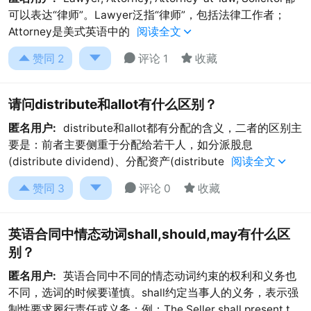
可以表达“律师”。Lawyer泛指“律师”，包括法律工作者；
Attorney是美式英语中的
阅读全文





赞同
2
评论 1
收藏
请问distribute和allot有什么区别？
匿名用户:
distribute和allot都有分配的含义，二者的区别主
要是：前者主要侧重于分配给若干人，如分派股息
(distribute dividend)、分配资产(distribute
阅读全文





赞同
3
评论 0
收藏
英语合同中情态动词shall,should,may有什么区
别？
匿名用户:
英语合同中不同的情态动词约束的权利和义务也
不同，选词的时候要谨慎。shall约定当事人的义务，表示强
制性要求履行责任或义务；例：The Seller shall present t