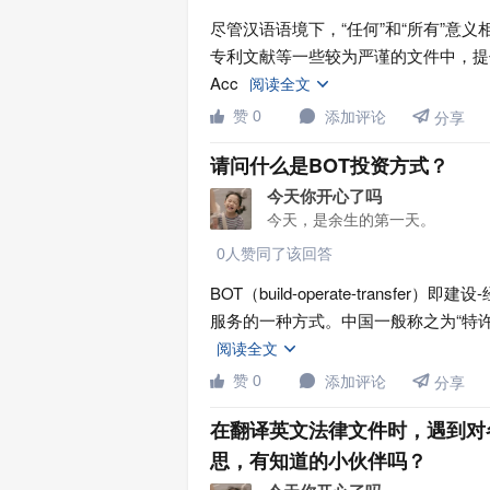
尽管汉语语境下，“任何”和“所有”意
专利文献等一些较为严谨的文件中，提倡
Acc
阅读全文


赞 0
添加评论


分享
请问什么是BOT投资方式？
今天你开心了吗
今天，是余生的第一天。
0人赞同了该回答
BOT（build-operate-trans
服务的一种方式。中国一般称之为“特
阅读全文


赞 0
添加评论


分享
在翻译英文法律文件时，遇到对
思，有知道的小伙伴吗？