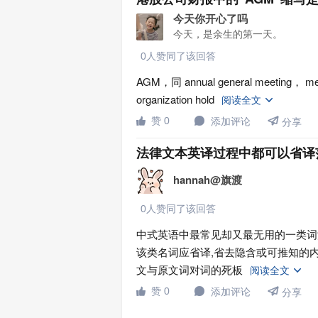
今天你开心了吗
今天，是余生的第一天。
0人赞同了该回答
AGM，同 annual general meeting， mean
organization hold
阅读全文


赞 0
添加评论


分享
法律文本英译过程中都可以省译
hannah@旗渡
0人赞同了该回答
中式英语中最常见却又最无用的一类词
该类名词应省译,省去隐含或可推知的
文与原文词对词的死板
阅读全文


赞 0
添加评论


分享