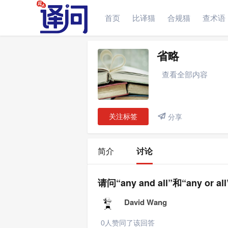
首页
比译猫
合规猫
查术语
简介
讨论
省略
查看全部内容
关注标签

分享
简介
讨论
请问“any and all”和“any or 
David Wang
0人赞同了该回答