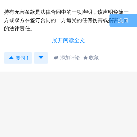
持有无害条款是法律合同中的一项声明，该声明免除一
方或双方在签订合同的一方遭受的任何伤害或损害方面
提问
的法律责任。
展开阅读全文
从个人签署“卖身契”（劳动合同）的经验来看，合同多是
在维护甲方的权益，“人为刀俎我为鱼肉”的赶脚，表面上


添加评论
收藏


赞同 1
冠冕堂皇平等自愿，实际上懂的人都懂。“无害保留条
款”亦是如此，不妨称之为“无害于甲方的保留条款”吧！
这种条款多由分包商向承包商，建造商或其他相关专业
人员提供，以保证分包商执行的所有工作，以保护其业
务免受因工作引起的潜在责任。 持有无害协议条款将使
作为诉讼一部分的风险降到最低，或者如果分包商或其
任何员工受到伤害，允许您追索赔偿。
举两个栗子：