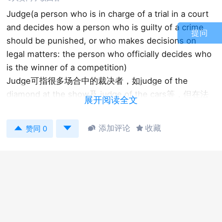
Judge(a person who is in charge of a trial in a court
and decides how a person who is guilty of a crime
提问
should be punished, or who makes decisions on
legal matters: the person who officially decides who
is the winner of a competition)
Judge可指很多场合中的裁决者，如judge of the
diamond at the show及 judge of the cars等，但在法
展开阅读全文
律语言学中，严格说来，judge唯一的含义即是“法官”，
不论其是经指定或任命的而获得职位的。当然若某句话


添加评论
收藏


赞同 0
主要讲述的是法庭中的裁判者，其也就相当于指的是法
官，在此情况下，这里的裁判者、裁决者也是可以直接
译为Judge的。
示例：
高度优先考虑消除执法中的性别偏向，提高执法官员的
能力，以妥善 处理对妇女的暴力侵害问题，包括酌情为