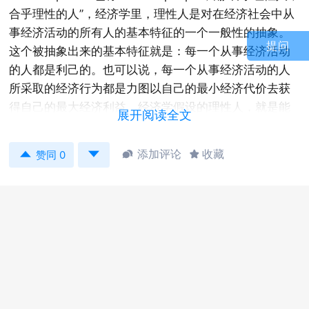
合乎理性的人”，经济学里，理性人是对在经济社会中从
事经济活动的所有人的基本特征的一个一般性的抽象。
提问
这个被抽象出来的基本特征就是：每一个从事经济活动
的人都是利己的。也可以说，每一个从事经济活动的人
所采取的经济行为都是力图以自己的最小经济代价去获
得自己的最大经济利益。经济学假设的理性人，就是能
展开阅读全文
够合理利用自己的有限资源为自己取得最大的效用、利
润或社会效益的个人、企业、社会团体和政府机构。分


添加评论
收藏


赞同 0
类：个人、企业、社会团体和政府机构。
参考双语例句：
The proportion of circulating stocks and dividend
distribution incline to be inversely proportional to,
accord with the stock right holder's characteristics of
"rational people".
流通股比例与股利分配倾向成反比，也符合股权持有人
的“理性人”特性。