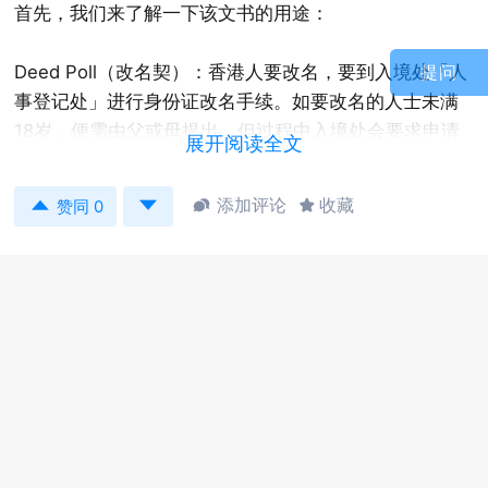
首先，我们来了解一下该文书的用途：
Deed Poll（改名契）：香港人要改名，要到入境处「人
提问
事登记处」进行身份证改名手续。如要改名的人士未满
18岁，便需由父或母提出。但过程中入境处会要求申请
展开阅读全文
改名的人交出有效的「改名契」。


添加评论
收藏


赞同 0
下面介绍 Deed Poll 的常见模板，后附参考译文。
1 若更名人士为成年人：直接由本人办理
BY THIS DEED I, ZHANG, SHAN （张山）("my New
Assumed Name") of Room XXX, King Fat House,
Cheung Fat Estate, Tsing Yi, New Territories, Hong
Hong, formerly known as ZHANG SAN (张三)("my
Former Name"), holder of Hong Kong Identity Card
No. M000000(0) and born on 1st January 1990 do