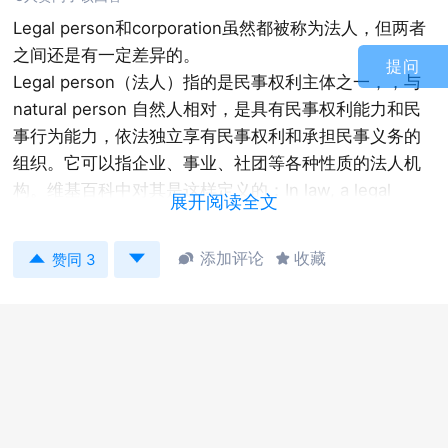
Legal person和corporation虽然都被称为法人，但两者
之间还是有一定差异的。
提问
Legal person（法人）指的是民事权利主体之一，，与
natural person 自然人相对，是具有民事权利能力和民
事行为能力，依法独立享有民事权利和承担民事义务的
组织。它可以指企业、事业、社团等各种性质的法人机
构。维基百科中对其是这样定义的：In law, a legal
展开阅读全文
person is any person or 'thing' (less ambiguously,
any legal entity)that can do the things an everyday


添加评论
收藏


赞同 3
person can usually do in law – such as enter into
contracts, sue and be sued, own property, and so
on。
而corporation（corporation body, body corporate）法
人，有时也称为法人团体，其范围稍窄一点，为专门用
语，指的是我们常说的企业公司法人（以营利为目的，
独立地从事商品生产和经营活动的社会经济组织。）属