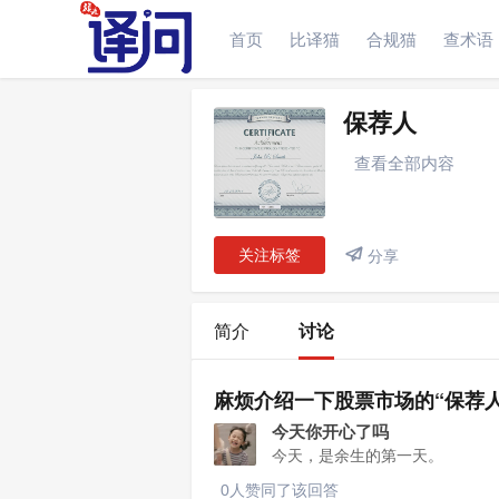
首页
比译猫
合规猫
查术语
简介
讨论
保荐人
查看全部内容
关注标签

分享
简介
讨论
麻烦介绍一下股票市场的“保荐
今天你开心了吗
今天，是余生的第一天。
0人赞同了该回答