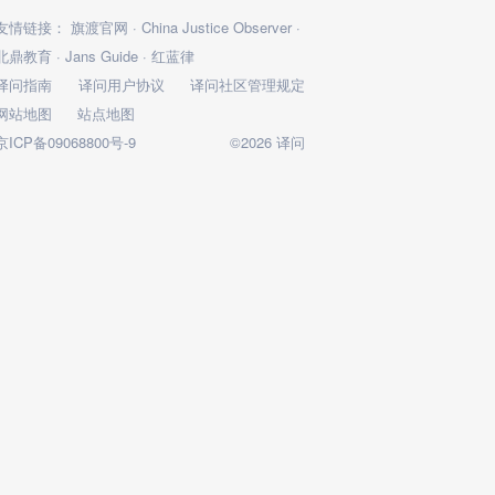
友情链接：
旗渡官网
·
China Justice Observer
·
北鼎教育
·
Jans Guide
·
红蓝律
译问指南
译问用户协议
译问社区管理规定
网站地图
站点地图
京ICP备09068800号-9
©2026 译问