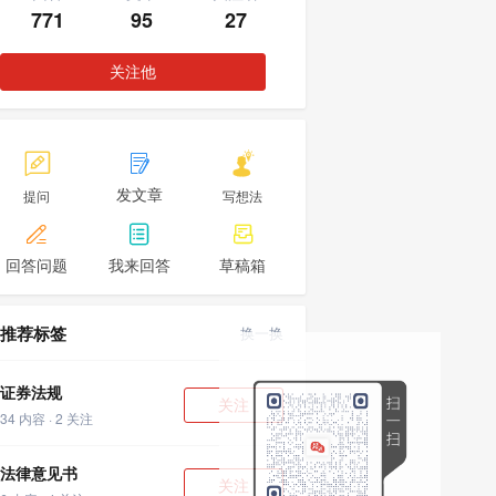
771
95
27
关注他



发文章
提问
写想法



回答问题
我来回答
草稿箱
推荐标签
换一换
证券法规
关注
34 内容 · 2 关注
法律意见书
关注