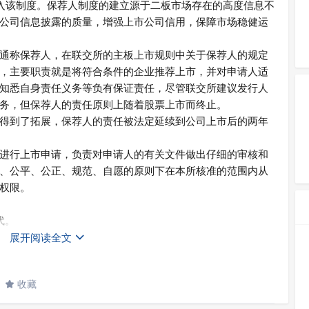
引入该制度。保荐人制度的建立源于二板市场存在的高度信息不
公司信息披露的质量，增强上市公司信用，保障市场稳健运
通称保荐人，在联交所的主板上市规则中关于保荐人的规定
，主要职责就是将符合条件的企业推荐上市，并对申请人适
知悉自身责任义务等负有保证责任，尽管联交所建议发行人
务，但保荐人的责任原则上随着股票上市而终止。
得到了拓展，保荐人的责任被法定延续到公司上市后的两年
进行上市申请，负责对申请人的有关文件做出仔细的审核和
、公平、公正、规范、自愿的原则下在本所核准的范围内从
权限。
代。
展开阅读全文

 和 承 销商接触并就双方谈判提供咨询意见和建议方面，我
收藏
pivotal role in assisting you with approaching sponsors and

ion and advice in your negotiations with them.