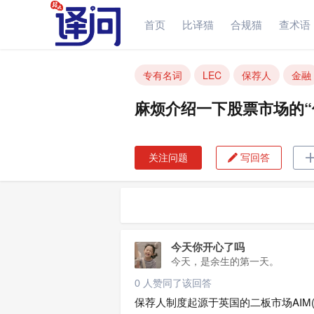
首页
比译猫
合规猫
查术语
麻烦介绍一下股票市场的“保荐人制
专有名词
LEC
保荐人
金融
麻烦介绍一下股票市场的“
关注问题
写回答

今天你开心了吗
今天，是余生的第一天。
0 人赞同了该回答
保荐人制度起源于英国的二板市场AIM( Alter