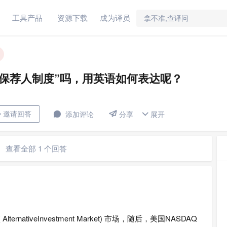
工具产品
资源下载
成为译员
度”吗，用英语如何表达呢？
保荐人制度”吗，用英语如何表达呢？


邀请回答

添加评论
展开

分享
查看全部 1 个回答
nativeInvestment Market) 市场，随后，美国NASDAQ