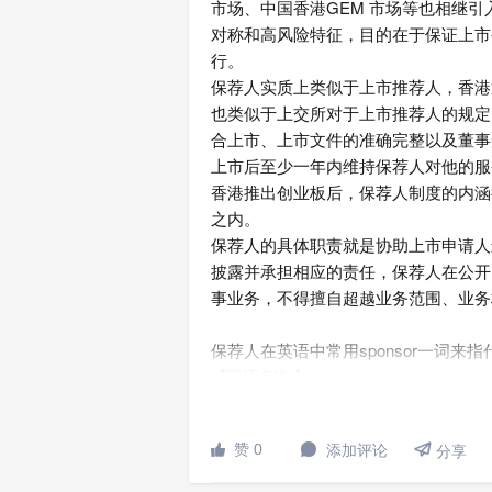
市场、中国香港GEM 市场等也相继
对称和高风险特征，目的在于保证上市
行。
保荐人实质上类似于上市推荐人，香港
也类似于上交所对于上市推荐人的规定
合上市、上市文件的准确完整以及董事
上市后至少一年内维持保荐人对他的服
香港推出创业板后，保荐人制度的内涵
之内。
保荐人的具体职责就是协助上市申请人
披露并承担相应的责任，保荐人在公开
事业务，不得擅自超越业务范围、业务
保荐人在英语中常用sponsor一词来指
【双语例句】
在上市前阶段，在协助贵公司与 保荐人
们能够发挥关键作用。

赞 0
添加评论


分享
At the pre-listing stage, we can play a 
underwriters, and in providing consultat