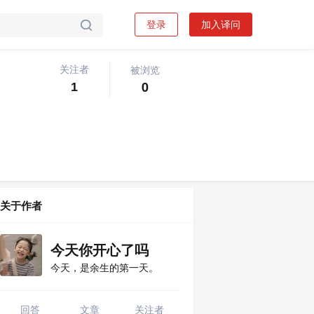
登录
加入译问

被浏览
关注者
关注问题
写回答

0
1
关于作者
今天你开心了吗
今天，是余生的第一天。
回答
文章
关注者