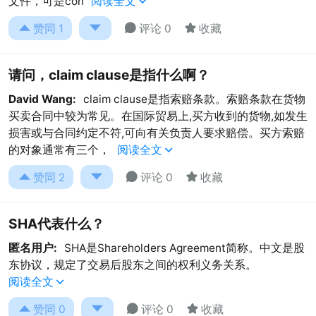
文件，可是con
阅读全文





赞同
1
评论 0
收藏
请问，claim clause是指什么啊？
David Wang:
claim clause是指索赔条款。索赔条款在货物
买卖合同中较为常见。在国际贸易上,买方收到的货物,如发生
损害或与合同约定不符,可向有关负责人要求赔偿。买方索赔
的对象通常有三个，
阅读全文





赞同
2
评论 0
收藏
SHA代表什么？
匿名用户:
SHA是Shareholders Agreement简称。中文是股
东协议，规定了交易后股东之间的权利义务关系。
阅读全文





赞同
0
评论 0
收藏