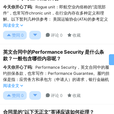
今天你开心了吗:
Rogue unit：即航空业内俗称的“流氓部
件”，也常写作chronic unit，在行业内存在多种定义和理
解。以下暂列几种供参考： 美国运输协会(ATA)的参考定义
阅读全文





赞同
0
评论 0
收藏
英文合同中的Performance Security 是什么条
款？一般包含哪些内容呢？
今天你开心了吗:
Performance Security，英文合同中的履
约担保条款，也常写作：Performance Guarantee。履约担
保是指：应劳务方和承包方（申请人）的请求，银行金融机
阅读全文





赞同
0
评论 0
收藏
合同里的“以下无正文”英译应该如何处理？