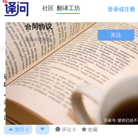
社区
翻译工坊
登录或注册
合同协议
关注
查看全部内容
简介
讨论
请问债权债务归于同一人的情况在合同法有规定
吗？这种情况如何用英语表达？
今天你开心了吗:
债权债务同归于一人在合同法上叫做“混
同”。 混同是一种事实，即因某些客观事实发生而产生的债
权债务同归一人，不必由当事人为意思表示。混同发生的原
因主要有： &n
阅读全文





赞同
0
评论 0
收藏