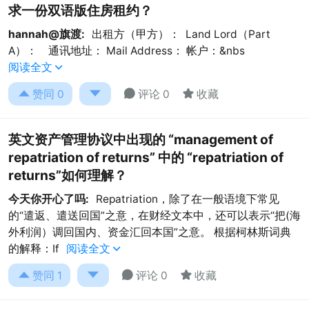
求一份双语版住房租约？
hannah@旗渡:
出租方（甲方）： Land Lord（Part
A）： 通讯地址： Mail Address： 帐户：&nbs
阅读全文





赞同
0
评论 0
收藏
英文资产管理协议中出现的 “management of
repatriation of returns” 中的 “repatriation of
returns”如何理解？
今天你开心了吗:
Repatriation，除了在一般语境下常见
的“遣返、遣送回国”之意，在财经文本中，还可以表示“把(海
外利润）调回国内、资金汇回本国”之意。 根据柯林斯词典
的解释：If
阅读全文





赞同
1
评论 0
收藏