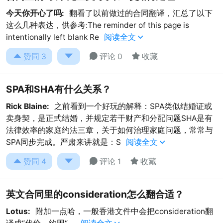
今天你开心了吗:
翻看了以前做过的合同翻译，汇总了以下
这么几种表达，供参考:The reminder of this page is
intentionally left blank Re
阅读全文





赞同
3
评论 0
收藏
SPA和SHA有什么关系？
Rick Blaine:
之前看到一个好玩的解释：SPA类似结婚证或
卖身契，是正式结婚，并规定若干财产和分配问题SHA是有
法律效率的家庭约法三章，关于如何治理家庭问题，常常与
SPA同步完成。严肃来讲就是：S
阅读全文





赞同
4
评论 1
收藏
英文合同里的consideration怎么翻合适？
Lotus:
附加一点哈，一般香港文件中会把consideration翻