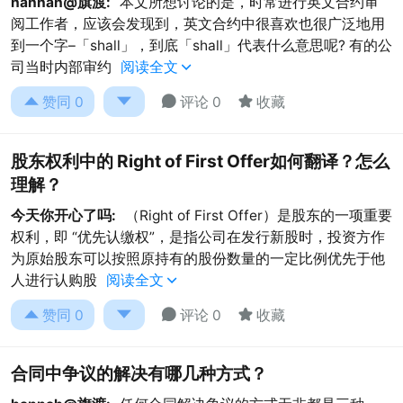
hannah@旗渡:
本文所想讨论的是，时常进行英文合约审
阅工作者，应该会发现到，英文合约中很喜欢也很广泛地用
到一个字–「shall」，到底「shall」代表什么意思呢? 有的公
司当时内部审约
阅读全文





赞同
0
评论 0
收藏
股东权利中的 Right of First Offer如何翻译？怎么
理解？
今天你开心了吗:
（Right of First Offer）是股东的一项重要
权利，即 “优先认缴权”，是指公司在发行新股时，投资方作
为原始股东可以按照原持有的股份数量的一定比例优先于他
人进行认购股
阅读全文





赞同
0
评论 0
收藏
合同中争议的解决有哪几种方式？