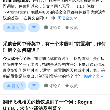
hannah@旗渡:
任何合同解决争议的方式无非都是三种，
即调解、仲裁和诉讼，英文合同也无异。 （１）仲裁
（Arbitration） 实践中80%的英文合同都将仲裁作为解决争
议的首选。 在英文合同中，仲
阅读全文





赞同
0
评论 0
收藏
采购合同中译英中，有一个术语叫 “前置期”，作何
理解？如何翻译？
今天你开心了吗:
前置期也称前置时间、备货周期，是供应
链管理中的一个术语，指的是从采购方开始下单订购到供应
商交货所间隔的时间，通常，前置期以天数或小时计算。采
购前置期是从发出订单至到货验收的整个时间
阅读全文





赞同
0
评论 0
收藏
翻译飞机相关的协议遇到了一个词：Rogue
Units，求专业译法及科普？