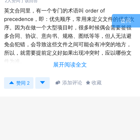
2人赞同了该回答
英文合同里，有一个专门的术语叫 order of
precedence，即：优先顺序，常用来定义文件的优先次
提问
序。因为在做一个大型项目时，很多时候偶会需要签很
多合同、协议、意向书、规格、图纸等等，但人无法避
免会犯错，会导致这些文件之间可能会有冲突的地方，
所以，就需要提前定义好如果出现冲突时，应以哪份文
件为准。
展开阅读全文
如：


添加评论
收藏


赞同 2
In the event of an inconsistency between
documents, the following order of precedence shall
apply:
1. (State contract name and number e.g. MOBIS
CONTRACT GS-10F-XXXXX)