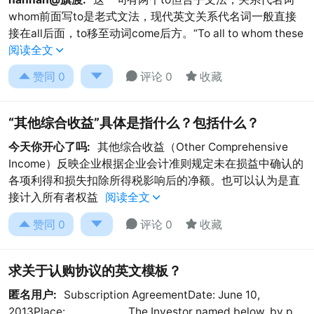
whom前面写to是老式文法，现代英文关系代名词一般直接
接在all后面，to移至动词come后方。“To all to whom these
阅读全文





赞同
0
评论 0
收藏
“其他综合收益”具体是指什么？包括什么？
今天你开心了吗:
其他综合收益（Other Comprehensive
Income）反映企业根据企业会计准则规定未在损益中确认的
各项利得和损失扣除所得税影响后的净额。也可以认为是直
接计入所有者权益
阅读全文





赞同
0
评论 0
收藏
求关于认购协议的英文模板？
匿名用户:
Subscription AgreementDate: June 10,
2013Place:_____________The Investor named below, by p