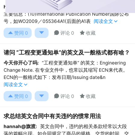
hannah@旗渡:
一篇PCT专利申请文件的扉页一般包括以下
主要信息：(10)International Publication Number国际公布
号，如WO2009／055364A1(后面的A1表
阅读全文





赞同
0
评论 0
收藏
请问 “工程变更通知单”的英文及一般格式都有啥？
今天你开心了吗:
“工程变更通知单” 的英文：Engineering
Change Note. 在专业文件中，也常以其缩写 ECN来代表。
ECN的一般格式如下：发布日期/Issuing date&n
阅读全文





赞同
0
评论 0
收藏
求总结英文合同中有关违约的惯常用法
hannah@旗渡:
英文合同中，违约的相关条款经常以大段
落的篇幅出现。如合同规定了商品的规格、交货的时间、交