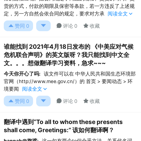
货的方式，付款的期限及保密等条款，若一方违反了上述规
定，另一方自然会依合同的规定，要求对方承
阅读全文





赞同
0
评论 0
收藏
谁能找到 2021年4月18日发布的 《中美应对气候
危机联合声明》的英文版呀？我只能找到中文全
文。。。想做翻译学习资料，急求~~~
今天你开心了吗:
该文件可以在 中华人民共和国生态环境部
官网（http://www.mee.gov.cn/）的 首页 > 要闻动态 > 环
境要闻
阅读全文





赞同
0
评论 0
收藏
翻译中遇到“To all to whom these presents
shall come, Greetings:” 该如何翻译啊？
hannah@旗渡:
这一句有两个to但合乎文法，关系代名词