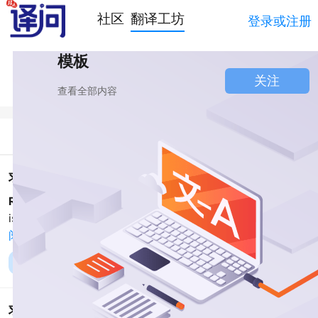
社区
翻译工坊
登录或注册
模板
关注
查看全部内容
简介
讨论
求股东协议中call option条款的示例及译法？
Rick Blaine:
补充一些例句：The purpose of this circular
is to provide you with further details regarding
阅读全文





赞同
0
评论 0
收藏
求介绍一篇标准专利文件的格式，我能大致了解