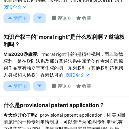
从而达到预设的结果。发明过程【inventive process】始于
阅读全文





赞同
0
评论 0
收藏
知识产权中的“moral right”是什么权利啊？道德权
利吗？
Mia2020@旗渡:
“moral right”指的是精神权利，而非道德
权利，是在欧陆法系及部分普通法系中赋予创作者对自己原
创作品享有独立于著作权的另一系列权利（其他权利还包括
人身权和人格权）香港认可的
阅读全文





赞同
0
评论 0
收藏
什么是provisional patent application？
今天你开心了吗:
provisional patent application，即美国目
前施行的一种专利申请制度，可以翻译为“临时专利申请”,英
文也常简写为 PPA。美国临时申请规定是美国专利商标局