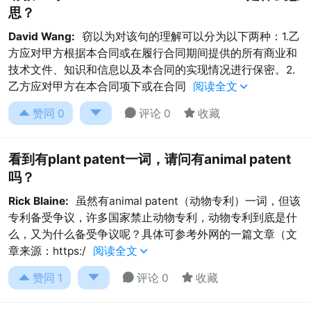
思？
David Wang:
窃以为对该句的理解可以分为以下两种：1.乙
方应对甲方根据本合同或在履行合同期间提供的所有商业和
技术文件、知识和信息以及本合同的实现情况进行保密。2.
乙方应对甲方在本合同项下或在合同
阅读全文





赞同
0
评论 0
收藏
看到有plant patent一词，请问有animal patent
吗？
Rick Blaine:
虽然有animal patent（动物专利）一词，但该
专利备受争议，许多国家禁止动物专利，动物专利到底是什
么，又为什么备受争议呢？具体可参考外网的一篇文章（文
章来源：https:/
阅读全文





赞同
1
评论 0
收藏