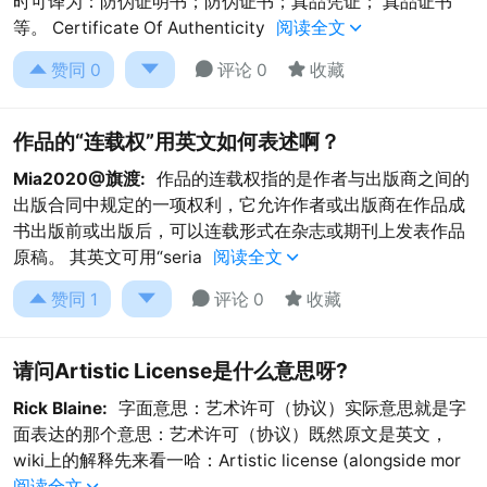
时可译为：防伪证明书；防伪证书；真品凭证； 真品证书
等。 Certificate Of Authenticity
阅读全文





赞同
0
评论 0
收藏
作品的“连载权”用英文如何表述啊？
Mia2020@旗渡:
作品的连载权指的是作者与出版商之间的
出版合同中规定的一项权利，它允许作者或出版商在作品成
书出版前或出版后，可以连载形式在杂志或期刊上发表作品
原稿。 其英文可用“seria
阅读全文





赞同
1
评论 0
收藏
请问Artistic License是什么意思呀?
Rick Blaine:
字面意思：艺术许可（协议）实际意思就是字
面表达的那个意思：艺术许可（协议）既然原文是英文，
wiki上的解释先来看一哈：Artistic license (alongside mor
阅读全文
