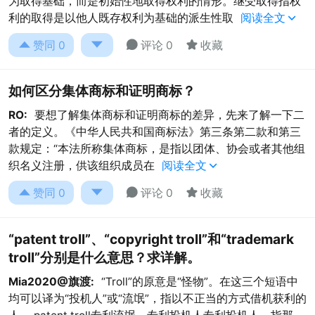
为取得基础，而是初始性地取得权利的情形。继受取得指权
利的取得是以他人既存权利为基础的派生性取
阅读全文





赞同
0
评论 0
收藏
如何区分集体商标和证明商标？
RO:
要想了解集体商标和证明商标的差异，先来了解一下二
者的定义。《中华人民共和国商标法》第三条第二款和第三
款规定：“本法所称集体商标，是指以团体、协会或者其他组
织名义注册，供该组织成员在
阅读全文





赞同
0
评论 0
收藏
“patent troll”、“copyright troll”和“trademark
troll”分别是什么意思？求详解。
Mia2020@旗渡:
“Troll”的原意是“怪物”。在这三个短语中
均可以译为“投机人”或“流氓”，指以不正当的方式借机获利的