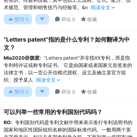
密知识、经验和技能，其中包括工艺流程、公式、配方、技
术规范、管理和销售技巧与经验等。&n
阅读全文





赞同
0
评论 0
收藏
“Letters patent”指的是什么专利？如何翻译为中
文？
Mia2020@旗渡:
“Letters patent”并非指XX专利，而是指
专利特许证或称专利证书。 它是由国家或者国家元首签发的
法律文书，以一页公开信模式授权、设立及确立某官方组
织、授予某人
阅读全文





赞同
0
评论 0
收藏
可以列举一些常用的专利国别代码吗？
RO:
专利国别代码是专利文献中用来表示发行专利说明书的
国家和地区性国际组织名称的国际标准代码。一般用两个英