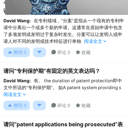
专利转让协议中的“分案”是什么意思？有相关的法
语表达吗？
David Wang:
在专利领域，“分案”是指从一个现有的专利申
请中分离出一个或多个新的申请。这通常在原始申请中包含
了多项发明或发明过于复杂时发生。分案可以让发明人或申
请人对不同的发明或技术特征进行单独
阅读全文





赞同
0
评论 0
收藏
请问“专利保护期”有固定的英文表达吗？
David Wang:
有。 the duration of patent protection即中
文中所说的“专利保护期”。 如A patent system providing s
阅读全文





赞同
0
评论 0
收藏
请问“patent applications being prosecuted”表