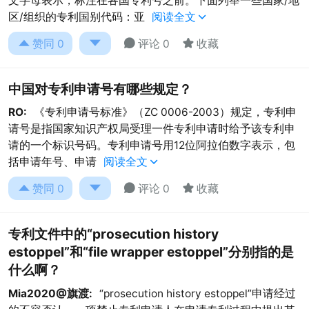
文字母表示，标注在各国专利号之前。下面列举一些国家/地
区/组织的专利国别代码：亚
阅读全文





赞同
0
评论 0
收藏
中国对专利申请号有哪些规定？
RO:
《专利申请号标准》（ZC 0006-2003）规定，专利申
请号是指国家知识产权局受理一件专利申请时给予该专利申
请的一个标识号码。专利申请号用12位阿拉伯数字表示，包
括申请年号、申请
阅读全文





赞同
0
评论 0
收藏
专利文件中的“prosecution history
estoppel”和“file wrapper estoppel”分别指的是
什么啊？
Mia2020@旗渡:
“prosecution history estoppel”申请经过