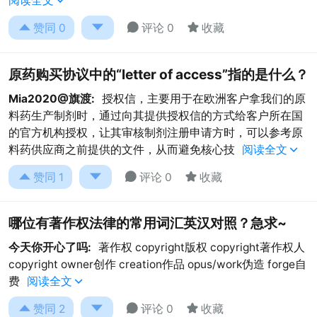
阅读全文





赞同
0
评论 0
收藏
原药购买协议中的“letter of access”指的是什么？
Mia2020@旗渡:
授权信，主要用于在欧洲客户拿我们的原
料药生产制剂时，通过向其提供授权信的方式给客户所在国
的官方机构授权，让其审核制剂注册申请方时，可以参考原
料药供应商之前提供的文件，从而避免核心技
阅读全文





赞同
1
评论 0
收藏
哪位有著作权法律的常用词汇英汉对照？急求~
今天你开心了吗:
著作权 copyright版权 copyright著作权人
copyright owner创作 creation作品 opus/work伪造 forge自
费
阅读全文





赞同
2
评论 0
收藏