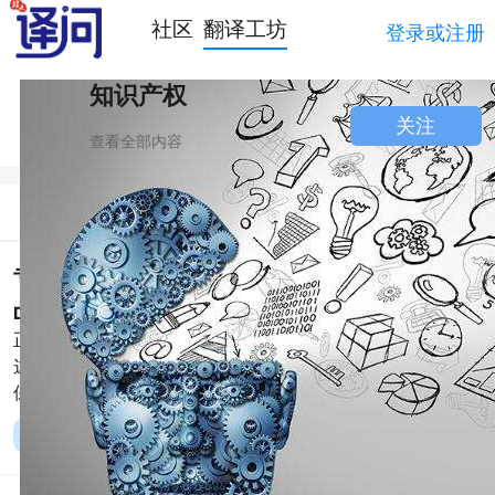
社区
翻译工坊
登录或注册
知识产权
关注
查看全部内容
简介
讨论
专利法中的“临时说明书”一词，法语如何表述？
David Wang:
在专利法中，“临时说明书”通常指的是一种在
正式提交完整专利申请前，由申请人提交的初步说明文档。
这种文档描述了发明的基本概念和其潜在的实用性，用于确
保申请人在准备和提交完整的专利申请
阅读全文





赞同
0
评论 0
收藏