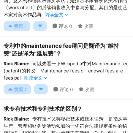
国、意大利和德国法律所承认，是指艺术家有权从美术作品
〔work of art〕的后续销售收入中参与分配。其目的是使艺
术家对美术作品再
阅读全文





赞同
1
评论 0
收藏
专利中的maintenance fee请问是翻译为“维持
费”还是译为“延展费”？
Rick Blaine:
可以先看一下Wikipedia中对Maintenance fee
(patent)的释义：Maintenance fees or renewal fees are
fees pai
阅读全文





赞同
0
评论 0
收藏
求专有技术和专利技术的区别？
Rick Blaine:
专有技术又称秘密技术或技术诀窍，是指从事
生产、管理和财务等活动领域的一切符合法律规定条件的秘