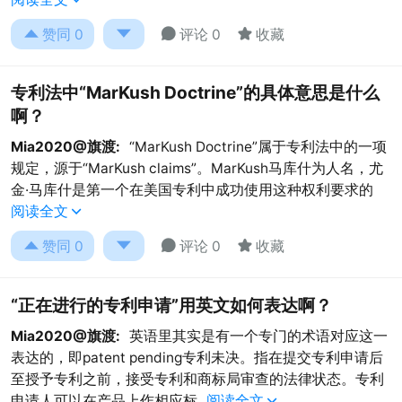




赞同
0
评论 0
收藏
专利法中“MarKush Doctrine”的具体意思是什么
啊？
Mia2020@旗渡:
“MarKush Doctrine”属于专利法中的一项
规定，源于“MarKush claims”。MarKush马库什为人名，尤
金·马库什是第一个在美国专利中成功使用这种权利要求的
阅读全文





赞同
0
评论 0
收藏
“正在进行的专利申请”用英文如何表达啊？
Mia2020@旗渡:
英语里其实是有一个专门的术语对应这一
表达的，即patent pending专利未决。指在提交专利申请后
至授予专利之前，接受专利和商标局审查的法律状态。专利
申请人可以在产品上作相应标
阅读全文
