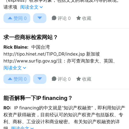
（express）在系争对象，包括文义的表现及均等的表现。
请求项
阅读全文





赞同
0
评论 0
收藏
求一些商标检索网站？
Rick Blaine:
中国台湾
http://tipo.hinet.net/TIPO_DR/index.jsp 新加坡
http://www.surfip.gov.sg/注：亦可查询加拿大、英国、
阅读全文





赞同
0
评论 0
收藏
能否解释一下IP financing？
RO:
IP financing的中文就是“知识产权融资”，即利用知识产
权资产获得融资，目前经认可的知识产权资产包括版权、专
利、商标、工业设计和商业秘密。 有关知识产权融资的详
细
阅读全文
