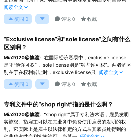
阅读全文





赞同
0
评论 0
收藏
“Exclusive license”和“sole license”之间有什么
区别啊？
Mia2020@旗渡:
在国际经济贸易中，exclusive license
是“排他许可权”， sole license则是“独占许可权”。两者的区
别在于在权利转让时，exclusive license只
阅读全文





赞同
0
评论 0
收藏
专利文件中的“shop right”指的是什么啊？
Mia2020@旗渡:
“shop right”属于专利法术语，雇员发明
实施权。指雇主可以在其业务中免费使用雇员的发明的权
利。它实际上是雇主以法律推定的方式从其雇员处得到的一
种非独占性专利实施许可，当某一
阅读全文
