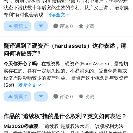
利”。所谓“潜水艇专利”是指企业提出专利申请后，在非公开
状态下潜伏数十年后突然生效的专利。从广义上讲，“潜水艇
专利”有时也会表现
阅读全文





赞同
0
评论 0
收藏
翻译遇到了硬资产（hard assets）这种表述，请
问何谓硬资产?
今天你开心了吗:
在投资界，硬资产(Hard Assets)，是指切
实存‎在的、具有一定耐久性的、不易消灭的、受自然周期或
经济周期影响较少的资产种类。 硬资产这个概念是与软资产
(Soft
阅读全文





赞同
0
评论 0
收藏
作品的“追续权”指的是什么权利？英文如何表述？
Mia2020@旗渡:
“追续权”是版权法术语。 该项权利为法