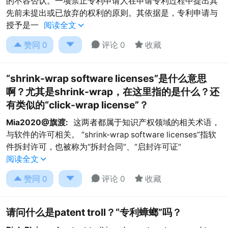
的不容否认。一项禁止专利申请人在申请专利过程中提出其
先前未提出或已放弃的权利的原则。其依据是，专利申请与
授予是一
阅读全文





赞同
0
评论 0
收藏
“shrink-wrap software licenses”是什么意思
啊？尤其是shrink-wrap，在这里指的是什么？还
有类似的“click-wrap license”？
Mia2020@旗渡:
这两者都属于知识产权领域的相关术语，
与软件的许可相关。 “shrink-wrap software licenses”指软
件拆封许可，也被称为“拆封合同”、“启封许可证”
阅读全文





赞同
0
评论 0
收藏
请问什么是patent troll？“专利蟑螂”吗？