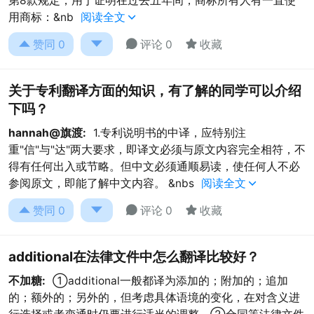
第8款规定，用于证明在过去五年间，商标所有人有一直使
用商标：&nb
阅读全文





赞同
0
评论 0
收藏
关于专利翻译方面的知识，有了解的同学可以介绍
下吗？
hannah@旗渡:
1.专利说明书的中译，应特别注
重"信"与"达"两大要求，即译文必须与原文内容完全相符，不
得有任何出入或节略。但中文必须通顺易读，使任何人不必
参阅原文，即能了解中文内容。 &nbs
阅读全文





赞同
0
评论 0
收藏
additional在法律文件中怎么翻译比较好？
不加糖:
①additional一般都译为添加的；附加的；追加
的；额外的；另外的，但考虑具体语境的变化，在对含义进