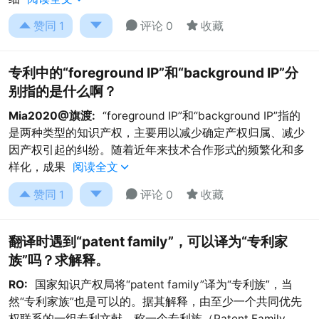




赞同
1
评论 0
收藏
专利中的“foreground IP”和“background IP”分
别指的是什么啊？
Mia2020@旗渡:
“foreground IP”和“background IP”指的
是两种类型的知识产权，主要用以减少确定产权归属、减少
因产权引起的纠纷。随着近年来技术合作形式的频繁化和多
样化，成果
阅读全文





赞同
1
评论 0
收藏
翻译时遇到“patent family”，可以译为“专利家
族”吗？求解释。
RO:
国家知识产权局将“patent family”译为“专利族”，当
然“专利家族”也是可以的。据其解释，由至少一个共同优先
权联系的一组专利文献，称一个专利族（Patent Family