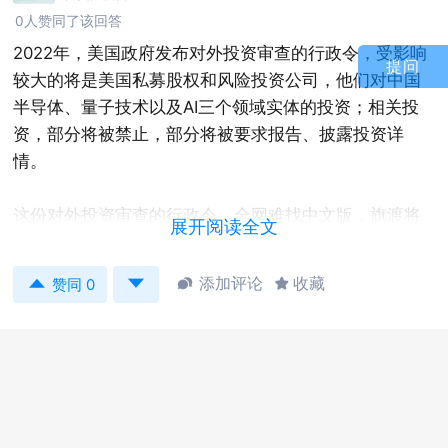
0人赞同了该回答
2022年，美国政府发布对外投资审查的行政令，受影响
提问
较大的将是美国私募股权和风险投资公司，他们对中国
半导体、量子技术以及AI三个领域实体的投资；相关投
资，部分将被禁止，部分将被要求报告、披露投资详
情。
这份对外投资审查的行政令，全网难找中文版，旗渡将
展开阅读全文
其翻译完成，可在此找到：
https://lawlawing.com/detail/97a2b9ddb18dde3a?


添加评论
收藏


赞同 0
flag=bil&t=g1yr6ajrgo8y616f&k=premium
另外，这里可以按时间线看跨境半导体的全球立法动
态：
https://chips.lawlawing.com/hotEvent/2