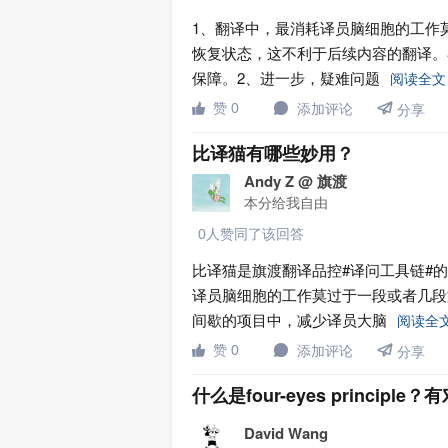
1、翻译中，最消耗译员脑细胞的工作
恢复状态，这不利于后续内容的翻译。
保障。2、进一步，疑难问题
阅读全

赞 0
添加评论


分享
比译猫有哪些妙用？
Andy Z @ 旗渡
本分给我自由
0人赞同了该回答
比译猫是旗渡翻译品控#译问工具链#
译员脑细胞的工作莫过于一段或者几段
间歇的项目中，减少译员大脑
阅读全

赞 0
添加评论


分享
什么是four-eyes princip
David Wang