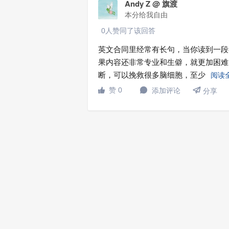
Andy Z @ 旗渡
本分给我自由
0人赞同了该回答
英文合同里经常有长句，当你读到一段
果内容还非常专业和生僻，就更加困难
断，可以挽救很多脑细胞，至少
阅读

赞 0
添加评论


分享