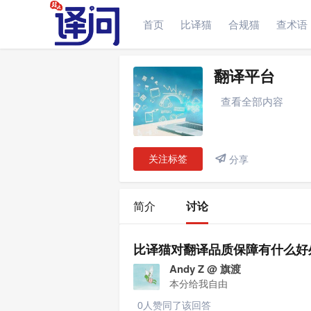
首页
比译猫
合规猫
查术语
简介
讨论
翻译平台
查看全部内容
关注标签

分享
简介
讨论
比译猫对翻译品质保障有什么好
Andy Z @ 旗渡
本分给我自由
0人赞同了该回答