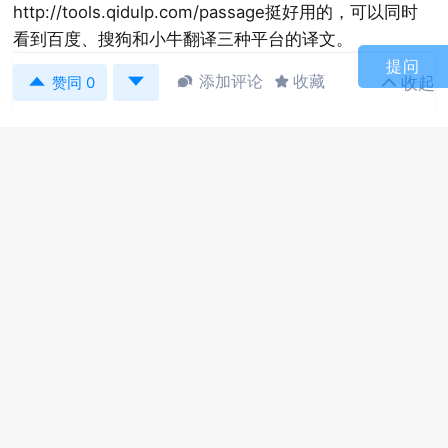
http://tools.qidulp.com/passage
挺好用的，可以同时
看到百度、搜狗和小牛翻译三种平台的译文。
提问


添加评论
收藏
收起



赞同 0