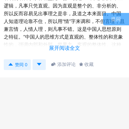
逻辑，凡事只凭直观。因为直观是整个的、非分析的、
所以反而容易见出事理之是非，及道之本来面目。中国
提问
人知道理论靠不住，所以用“情”字来调和，不但言理，且
兼言情，人情人理，则凡事不错。这是中国人思想原则
之特征。”中国人的思维方式是直观的、整体性的和意象
性的，强调内部和外部、世界主、客观的整体性。这种
展开阅读全文
直观的思维方式，为使与他人和环境形成和谐的关系，
提供了一个强有力的认识机制。这一机制使得中国人一


添加评论
收藏


赞同 0
般不用进行逻辑分析，就能够在某一特定的沟通和人际
关系环境中，敏感地领会到情感和心境的潜流。我们中
国人的逻辑思维一般是“螺旋式”的。思维活动是呈螺旋式
的绕圈向前发展，把做出的判断和推理的结果，以总结
的方式安排在结尾。这种“螺旋式”的逻辑使得中国人利用
间接的交流方式，在语言表达上，一般是首先叙述事情
的背景，或罗列客观上的条件，或说明问题的原因，或
摆出事实的证据，最后再做出结论，说明自己的观点或