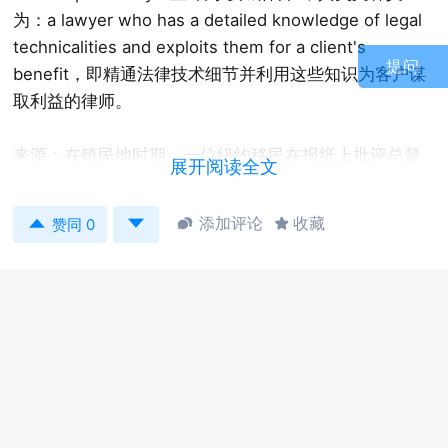
为：a lawyer who has a detailed knowledge of legal
technicalities and exploits them for a client's
提问
benefit，即精通法律技术细节并利用这些知识为客户谋
取利益的律师。
来源：在殖民地时期，一位纽约移民在报纸上批评总督
展开阅读全文
横征暴敛，之后该移民被逮捕并被控诽谤。费城的一位
律师为其做抗辩，最终该移民无罪释放。后来人们就用


添加评论
收藏


赞同 0
Philadelphia Lawyer来代表那些心怀正义，为人民谋取
利益的律师。
参考双语例句：
The first great victory for freedom of the press was
won by a Philadelphia lawyer defending a New York
editor.
最早争取言论自由获得的伟大胜利是费城一位律师替纽