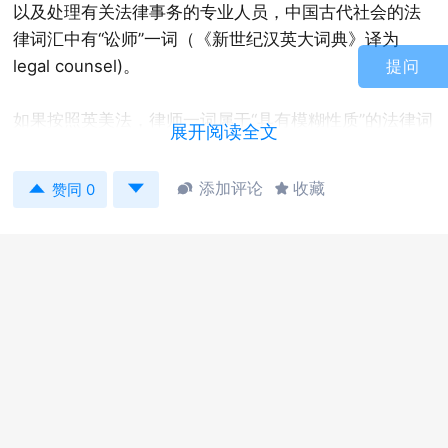
以及处理有关法律事务的专业人员，中国古代社会的法
律词汇中有“讼师”一词（《新世纪汉英大词典》译为
legal counsel)。
提问
如果按照英美法，律师一词属于“具有模糊性质”的法律词
展开阅读全文
汇,因为在英美法( common law)里对从事此项工作的专
业人员有非常明细的划分: advocate，attorney


添加评论
收藏


赞同 0
,attorney-at-law ,barrister，counsel，counselor
,conveyancer，law agent，lawyer，practicing law-
yer，solicitor，proctor以及procurator，这些单词对
英、美社会中从事法律服务这一职业的分工作了精确的
界定,但在文章中出现的上述任何一个词，英译汉时都只
笼统地译为“律师”。在我国替别人处理法律事务或代为诉
讼的专业人员的称谓有律师，企业法律顾问和法律工作
者（法工)。
如果将这些职业词汇翻译为英语，律师译为lawyer没有