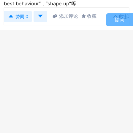
best behaviour”，“shape up”等


添加评论
收藏
收起



赞同 0
提问