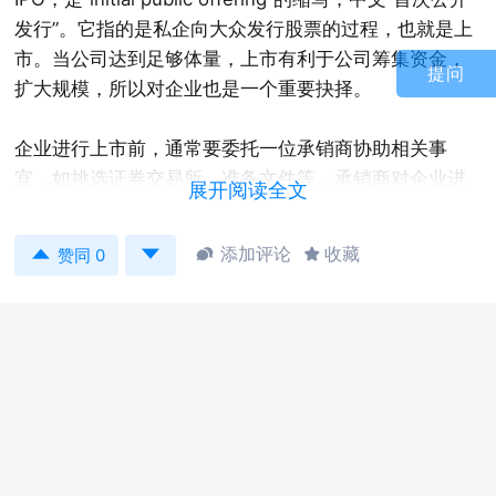
发行”。它指的是私企向大众发行股票的过程，也就是上
市。当公司达到足够体量，上市有利于公司筹集资金，
提问
扩大规模，所以对企业也是一个重要抉择。
企业进行上市前，通常要委托一位承销商协助相关事
宜，如挑选证券交易所、准备文件等。承销商对企业进
展开阅读全文
行尽职调查后，会根据调查结果确定股票定价及发行数
量。证券交易所通过企业的IPO请求后，企业即可向公众


添加评论
收藏


赞同 0
发行股票。
公司上市后，投资者有机会购买股票，而原始股东也可
借机抛售股票，利用公司上市前后的股票差价，获取利
润。