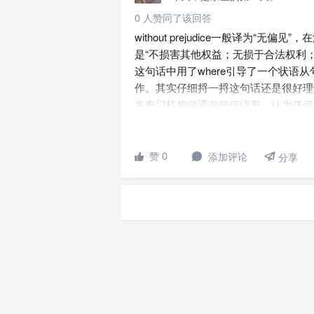
0 人赞同了该回答
without prejudice一般译为“无偏见”，
是“不损害其他权益；无损于合法权利；
这句话中用了where引导了一个状语
作。其实仔细捋一捋这句话还是很好理
各专门机构倘遇有任何情形，认为任何
构的利益时，应有权利和责任抛弃该项

赞 0
添加评论


分享