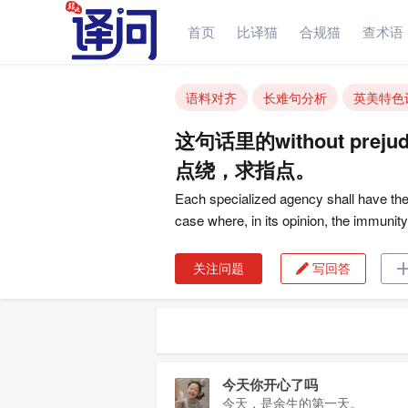
首页
比译猫
合规猫
查术语
语料对齐
长难句分析
英美特色
这句话里的without pr
点绕，求指点。
Each specialized agency shall have the r
case where, in its opinion, the immunit
prejudice to the interests of the specia
关注问题
写回答

今天你开心了吗
今天，是余生的第一天。