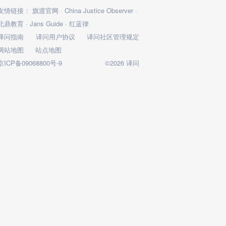
友情链接：
旗渡官网
·
China Justice Observer
·
北鼎教育
·
Jans Guide
·
红蓝律
译问指南
译问用户协议
译问社区管理规定
网站地图
站点地图
京ICP备09068800号-9
©2026 译问