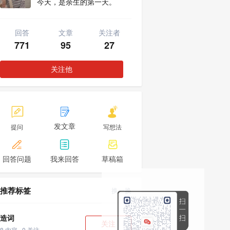
今天，是余生的第一天。
回答
文章
关注者
771
95
27
关注他



发文章
提问
写想法



回答问题
我来回答
草稿箱
推荐标签
换一换
造词
关注
8 内容 · 0 关注