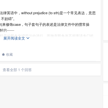
在法律英语中，without prejudice (to sth)是一个常见表达，意思
不妨碍”。
从句来修饰case，句子套句子的表述是法律文件中的惯常操
解的——
职员的豁免有碍司法的进行，而抛弃豁免并不损害该专门机
展开阅读全文

豁免。
收藏

查看全部 1 个回答