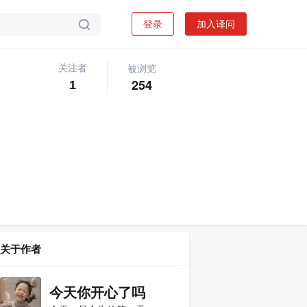
登录
加入译问

被浏览
关注者
关注问题
写回答

254
1
关于作者
今天你开心了吗