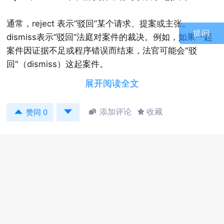
通常，reject 表示“驳回”某个请求、提案或主张。
提问
dismiss表示“驳回”法庭对案件的裁决。例如，如果一起
案件因证据不足或程序错误而结束，法官可能会"驳
回"（dismiss）这起案件。
展开阅读全文
具体用法可参考国务院法制办公室在文件中对两个词的
使用：


添加评论
收藏


赞同 0
第一百五十三条 第二审人民法院对上诉案件，经过审
理，按照下列情形，分别处理：
（一） 原判决认定事实清楚，适用法律正确的，判决驳
回上诉，维持原判决；
—— 《中华人民共和国民事诉讼法》
Article 153 After trying a case on appeal, the