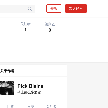
登录
加入译问

被浏览
关注者
关注问题
写回答

0
1
关于作者
Rick Blaine
镇上那么多酒馆
回答
文章
关注者