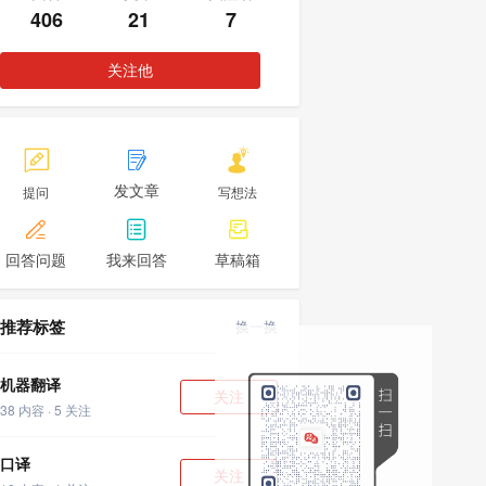
406
21
7
关注他



发文章
提问
写想法



回答问题
我来回答
草稿箱
推荐标签
换一换
机器翻译
关注
38 内容 · 5 关注
口译
关注