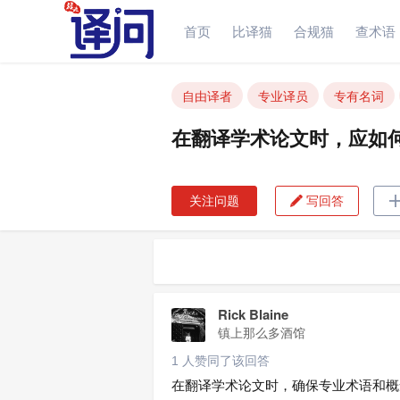
首页
比译猫
合规猫
查术语
在翻译学术论文时，应如何确保专
自由译者
专业译员
专有名词
在翻译学术论文时，应如
关注问题
写回答

Rick Blaine
镇上那么多酒馆
1 人赞同了该回答
在翻译学术论文时，确保专业术语和概