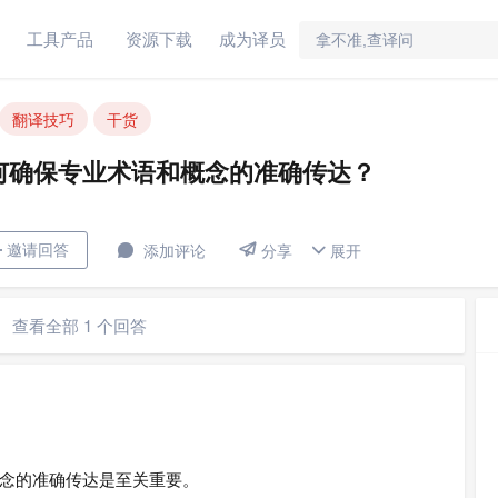
工具产品
资源下载
成为译员
业术语和概念的准确传达？
翻译技巧
干货
何确保专业术语和概念的准确传达？


邀请回答

添加评论
展开

分享
查看全部 1 个回答
念的准确传达是至关重要。