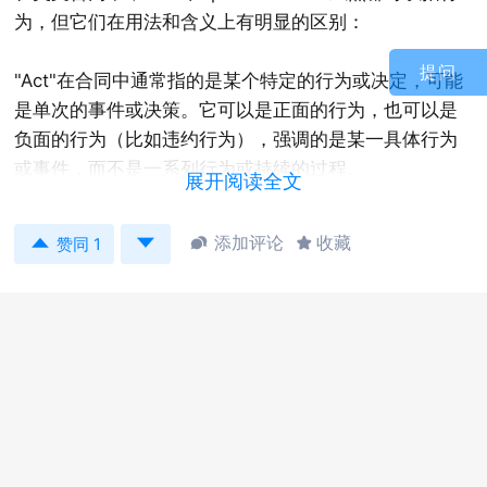
为，但它们在用法和含义上有明显的区别：
提问
"Act"在合同中通常指的是某个特定的行为或决定，可能
是单次的事件或决策。它可以是正面的行为，也可以是
负面的行为（比如违约行为），强调的是某一具体行为
或事件，而不是一系列行为或持续的过程。
展开阅读全文
如


添加评论
收藏


赞同 1
The act of disclosure must be completed within 30
days after signing the agreement.披露行为必须在签署
协议后30天内完成。
"Performance"在合同中通常指的是合同条款的履行或
执行，涉及到合同双方或多方在合同期间需要完成的义
务和责任，包括所有必要的行动和步骤以遵守合同条
款。