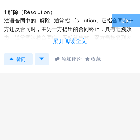
1.解除（Résolution）
法语合同中的 "解除" 通常指 résolution。它指合同在一
提问
方违反合同时，由另一方提出的合同终止，具有追溯效
力，通常意味着合同自一开始就失效，双方需恢复到未
展开阅读全文
签订合同前的状态。常用表达：


添加评论
收藏


赞同 1
Résolution du contrat
Résiliation judiciaire (通过法院决定的解除)
2.终止（Résiliation）
法语中的 "终止" 多用 résiliation。它表示双方通过协商
或者依据合同条款提前结束合同，但合同之前的条款和
行为仍然有效，终止只影响未来的合同效力。常用表
达：
Résiliation du contrat