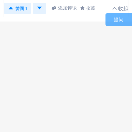


添加评论
收藏
收起



赞同 1
提问