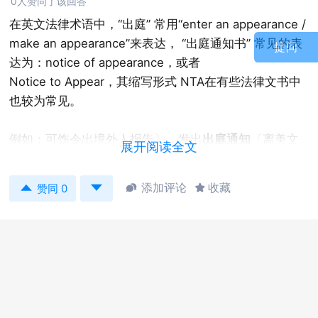
0人赞同了该回答
在英文法律术语中，“出庭” 常用“enter an appearance /
make an appearance”来表达， “出庭通知书” 常见的表
提问
达为：notice of appearance，或者
Notice to Appear，其缩写形式 NTA在有些法律文书中
也较为常见。
例如：可饬令出境外人报告〕，发出
出庭通知
〔离美文
展开阅读全文
件包括出庭日期〕， 和决定被拘留者是否符合保释资
格。


添加评论
收藏


赞同 0
[Report on Deportable Alien], issue a
Notice
to Appear
[document of removal with a court
appearance date] and determine if the detained
individual is eligible for a bond.
以下是我找到的我国出庭通知书的简要格式，供你参
考：