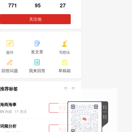
771
95
27
关注他



发文章
提问
写想法



回答问题
我来回答
草稿箱
推荐标签
换一换
海商海事
关注
88 内容 · 11 关注
词频分析
关注