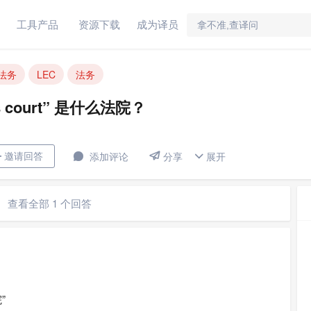
工具产品
资源下载
成为译员
t” 是什么法院？
法务
LEC
法务
s court” 是什么法院？


邀请回答

添加评论
展开

分享
查看全部 1 个回答
法院”