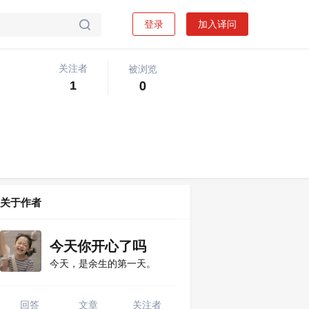
登录
加入译问

被浏览
关注者
关注问题
写回答

0
1
关于作者
今天你开心了吗
今天，是余生的第一天。
回答
文章
关注者