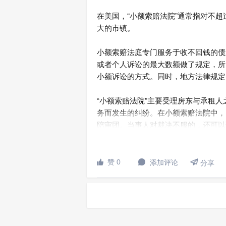
在美国，“小额索赔法院”通常指对不超
大的市镇。
小额索赔法庭专门服务于收不回钱的债
或者个人诉讼的最大数额做了规定，所
小额诉讼的方式。同时，地方法律规定
“小额索赔法院”主要受理房东与承租
务而发生的纠纷。在小额索赔法院中，
陪审团。当事人对裁决不服的，还可以
小额索赔法院为迅速审理小额的索赔请

赞 0
添加评论


分享