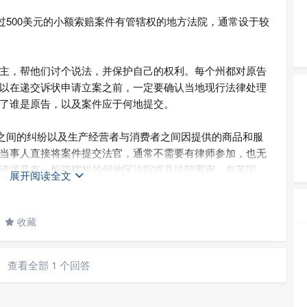
过500美元的小额索赔案件有管辖权的地方法院，通常设于较
主，帮他们讨个说法，并保护自己的权利。每个州都对原告
以在递交诉状申请立案之前，一定要确认当地现行法律处理
了谁是原告，以及案件应于何地提交。
人之间的纠纷以及生产经营者与消费者之间因提供的商品和服
当事人直接将案件提交法官，通常不需要有律师参加，也无
请求具有一般管辖权的州地区法院或县法院重审。在英国，
展开阅读全文

求且收费较低的非正式法院。
收藏

查看全部 1 个回答