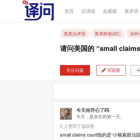
首页
比译猫
合规猫
查术语
请问美国的 “small claims cour
英美法术语
英美特色词汇
涉外
请问美国的 “small claim
关注问题
写回答

今天你开心了吗
今天，是余生的第一天。
0 人赞同了该回答
small claims court指的是“小额索赔