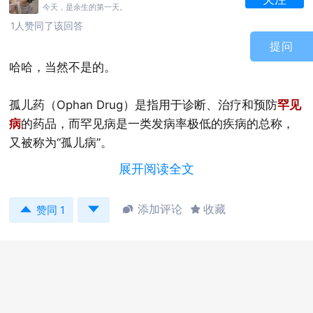
今天，是余生的第一天。
1人赞同了该回答
提问
哈哈，当然不是的。
孤儿药（Ophan Drug）是指用于诊断、治疗和预防
罕见
病
的药品，而罕见病是一类发病率极低的疾病的总称，
又被称为“孤儿病”。
展开阅读全文
根据世界卫生组织（WHO）的定义，患病人数占总人口
0.65‰～1‰的疾病即可被定义为罕见病。不过，世界各


添加评论
收藏


赞同 1
国根据自己国家的具体情况，对罕见病的认定标准存在
一定差异。
根据FDA的定义，“孤儿药”是指疾病总人数低于20万人的
罕见疾病用药。