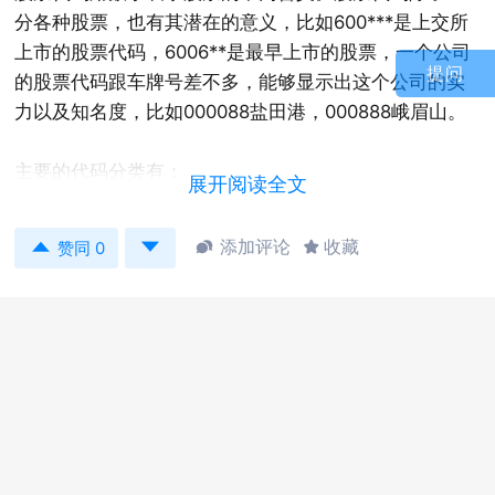
分各种股票，也有其潜在的意义，比如600***是上交所
上市的股票代码，6006**是最早上市的股票，一个公司
提问
的股票代码跟车牌号差不多，能够显示出这个公司的实
力以及知名度，比如000088盐田港，000888峨眉山。
主要的代码分类有：
展开阅读全文
创业板
创业板的代码是300打头的股票代码


添加评论
收藏


赞同 0
沪市A股
沪市A股的代码是以600、601、603或605打头
沪市B股
沪市B股的代码是以900打头
深市A股
深市A股的代码是以000打头
深圳B股
深圳B股的代码是以200打头