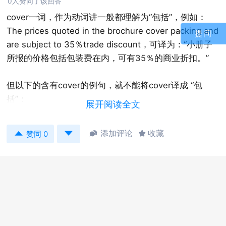
0人赞同了该回答
cover一词，作为动词讲一般都理解为“包括”，例如：
The prices quoted in the brochure cover packing and
提问
are subject to 35％trade discount，可译为：“小册子
所报的价格包括包装费在内，可有35％的商业折扣。”
但以下的含有cover的例句，就不能将cover译成 “包
括”：
展开阅读全文
(1) No doubt there must have been some reason for


添加评论
收藏


赞同 0
the delay in shipment. To cover this contingency we
cabled you On Mar．29 that we were extending the
letter of credit for two weeks．
例句 (1) 中的cover应理解为“应付”，全句可译成：
无疑，一定有某种致使装船延误的原因。为应付这一意
外事件，我方已于3月29日电告你方，将信用证延期两
周。