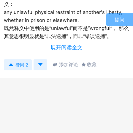
义：
any unlawful physical restraint of another's liberty,
提问
whether in prison or elsewhere.
既然释义中使用的是“unlawful”而不是“wrongful”， 那么
其意思很明显就是“非法逮捕”，而非“错误逮捕”。
展开阅读全文
在英美法术语中，“false arrest” （非法逮捕、非法拘
留）是“false imprisonment” （非法拘禁）的一种。指


添加评论
收藏


赞同 2
未经合法授权而剥夺、限制他人人身自由的行为，且不
以行为人出于恶意为条件。受非法拘捕的人可对此提起
民事侵权之诉，要求赔偿损失。如果行为人系出于恶
意，则除补偿性的或名义上的赔偿外还应支付惩罚性的
损害赔偿金。
false arrest在英语中使用相当常见，例如：
1.
Comprehensive General Liability, including but not