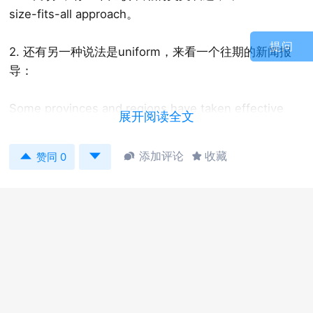
size-fits-all approach。
提问
2. 还有另一种说法是uniform，来看一个往期的新闻报
导：
Some provinces and regions have taken effective
展开阅读全文
measures on the basis of their own situations and
have accumulated experiences during the process,


添加评论
收藏


赞同 0
but there are also some places making vaccinations
rigidly
uniform
and allowing for no flexibility.
（有关省份根据当地实际采取了各种行之有效的措施，
积累了一些经验。但是个别地区在新冠病毒疫苗接种工
作的推动过程中，存在
“一刀切”
的问题。）