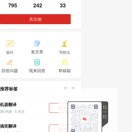
795
242
33
关注他



发文章
提问
写想法



回答问题
我来回答
草稿箱
推荐标签
换一换
机器翻译
关注
38 内容 · 5 关注
搞笑翻译
关注