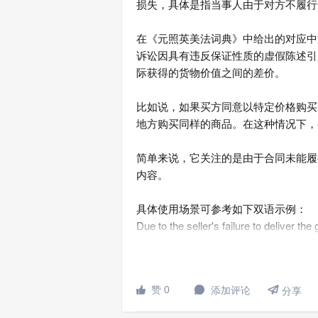
损失，具体是指当事人由于对方不履行
在《元照英美法词典》中给出的对应中
诉讼因具有违反保证性质的虚假陈述引
际获得的货物价值之间的差价。
比如说，如果买方同意以特定价格购买
地方购买同样的商品。在这种情况下，买方可能
简单来说，它关注的是由于合同未能履
内容。
具体使用场景可参考如下双语示例：
Due to the seller's failure to deliver th
purchase from another source at a high
由于卖方未能交付货物，买方遭受了交

赞 0
添加评论


分享
The court awarded damages to the plainti
the defendant's breach of contract.