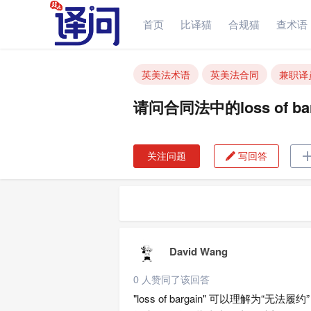
首页
比译猫
合规猫
查术语
请问合同法中的loss of barga
英美法术语
英美法合同
兼职译
请问合同法中的loss of
关注问题
写回答

David Wang
0 人赞同了该回答
"loss of bargain" 可以理