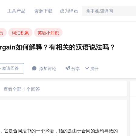
工具产品
资源下载
成为译员
in如何解释？有相关的汉语说法吗？
员
词汇积累
英语小知识
 bargain如何解释？有相关的汉语说法吗？


邀请回答

添加评论
展开

分享
查看全部 1 个回答
解为“无法履约”，它是合同法中的一个术语，指的是由于合同的违约导致的