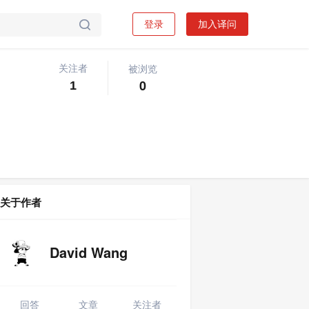
登录
加入译问

被浏览
关注者
关注问题
写回答

0
1
关于作者
David Wang
回答
文章
关注者