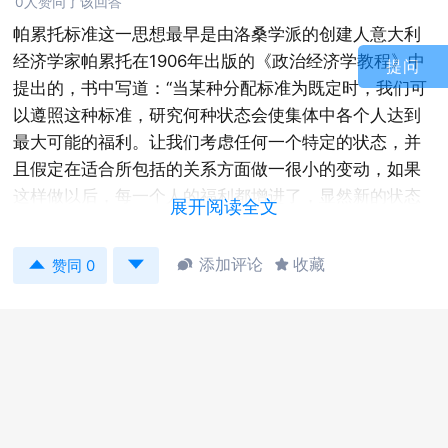
0人赞同了该回答
帕累托标准这一思想最早是由洛桑学派的创建人意大利
经济学家帕累托在1906年出版的《政治经济学教程》中
提问
提出的，书中写道：“当某种分配标准为既定时，我们可
以遵照这种标准，研究何种状态会使集体中各个人达到
最大可能的福利。让我们考虑任何一个特定的状态，并
且假定在适合所包括的关系方面做一很小的变动，如果
这样做以后，每一个人的福利都增进了，显然新的状态
展开阅读全文
对每一个人就更有利；相反，如果这种小变动使得一些
人福利增进，而另一些人福利减小，那么对于整个社会


添加评论
收藏


赞同 0
来说，就不能认为这种改变是有利的。因此，我们规定
最大偏好状态是：在那种状态，任何微小的改变，除了
某些人的偏好依然不变之外，不可能是所有人的偏好全
增加或者全减少。”
值得一提的是，帕累托本人并未在这段话的基础上总结
出帕累托标准，这一标准的提出是新福利经济学为了取