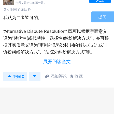
今天，是余生的第一天。
0人赞同了该回答
提问
我认为二者皆可的。
“Alternative Dispute Resolution” 既可以根据字面意义
译为“替代性(或代替性、选择性)纠纷解决方式”，亦可根
据其实质意义译为“审判外(诉讼外) 纠纷解决方式” 或“非
诉讼纠纷解决方式”、“法院外纠纷解决方式”等。
展开阅读全文
“Alternative Dispute Resolution”在法律文件中常缩写为
ADR，其概念源于美国，原来是指上世纪逐步发展起来


添加评论
收藏


赞同 0
的各种诉讼外纠纷解决方式的总称，现在一般已引申为
对世界各国普遍存在着的、民事诉讼制度以外的非诉讼
纠纷解决方式或机制的称谓。
说到这里可以再给你普及 一下替代性纠纷解决方式的主
要内容：