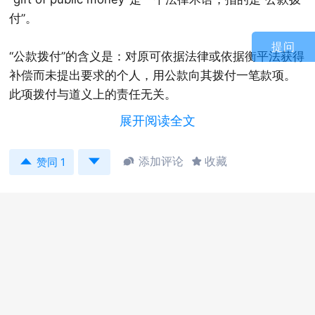
付”。
提问
“公款拨付”的含义是：对原可依据法律或依据衡平法获得
补偿而未提出要求的个人，用公款向其拨付一笔款项。
此项拨付与道义上的责任无关。
展开阅读全文
1. “Garnish”除了表示装饰菜，在法律英语中还有什么特
殊含义吗？


添加评论
收藏


赞同 1
garnish表示“给菜肴加装饰”，这是比较常见的含义，例
如：Mother garnished fish with slices of lemon.（妈
妈拿柠檬片给做好的鱼上加点缀。）
Garnish的这层含义源于古法语词“garniss”（防护；装
修），由此我们可找到源于同一词根的“garment”（外
衣）。
追溯该词的历史可知，在13世纪，garnish进入英语词