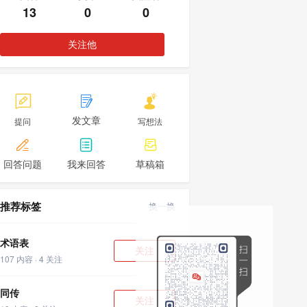
13
0
0
关注他



发文章
提问
写想法



回答问题
我来回答
草稿箱
推荐标签
换一换
术语表
关注
107 内容 · 4 关注
同传
关注