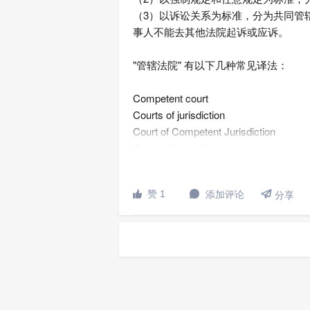
（3）以诉讼关系为标准，分为共同管
事人不能去其他法院起诉或应诉。
"管辖法院" 有以下几种常见译法：
Competent court
Courts of jurisdiction
Court of Competent Jurisdiction
Court with jurisdiction
【双语例句】

赞 1
添加评论


分享
1. “管辖法院”是 指一缔约国内，根据本
辖权的法院。
Competent court” means a court in a Cont
allocation of jurisdiction among the cour
2. The plaintiff has the right to institut