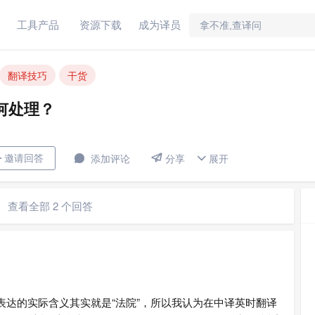
工具产品
资源下载
成为译员
翻译技巧
干货
何处理？


邀请回答

添加评论
展开

分享
查看全部 2 个回答
表达的实际含义其实就是“法院”，所以我认为在中译英时翻译