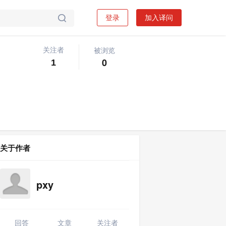
登录
加入译问

被浏览
关注者
关注问题
写回答

0
1
关于作者
pxy
回答
文章
关注者