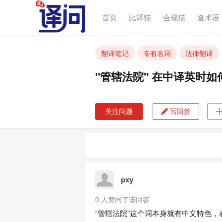
首页
比译猫
合规猫
查术语
"管辖法院" 在中译英时如何处理？
翻译笔记
专有名词
法律翻译
"管辖法院" 在中译英时如
关注问题
写回答

pxy
0 人赞同了该回答
“管辖法院”这个词本身就有中文特色，