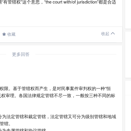
辖权”这个意思，“the court with/of jurisdiction”都是合适

收起
收藏

更多回答
权限。基于管辖权而产生，是对民事案件审判权的一种“恒
无权审理。各国法律规定管辖不尽一致，一般按三种不同的标
分为法定管辖和裁定管辖，法定管辖又可分为级别管辖和地域
管辖。
分为专属管辖和协议管辖。