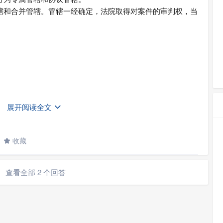
辖和合并管辖。管辖一经确定，法院取得对案件的审判权，当
展开阅读全文

收藏

国 法 院 之 间 管 辖 权 内部划分规 则可以对某一争议行使管
查看全部 2 个回答
racting State that, according to the rules on the internal
ts of that State, may exercise jurisdiction over the dispute.
e judicial proceedings under this Convention against the